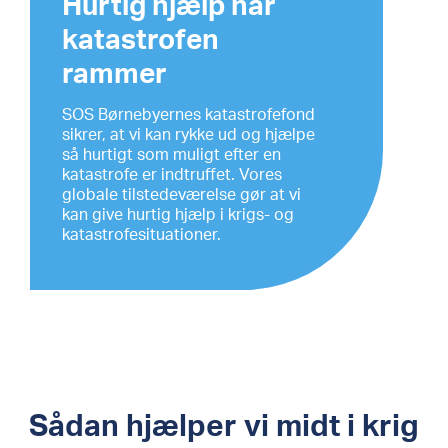
Hurtig hjælp når
katastrofen
rammer
SOS Børnebyernes katastrofefond
sikrer, at vi kan rykke ud og hjælpe
så hurtigt som muligt efter en
katastrofe er indtruffet. Vores
globale tilstedeværelse gør at vi
kan give hurtig hjælp i krigs- og
katastrofesituationer.
Sådan hjælper vi midt i krig