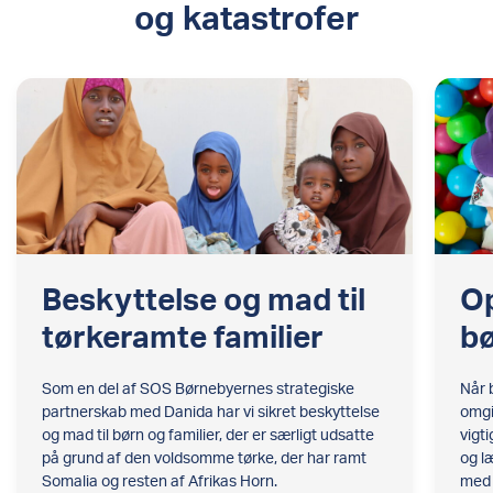
og katastrofer
Beskyttelse og mad til
Op
tørkeramte familier
bø
Som en del af SOS Børnebyernes strategiske
Når 
partnerskab med Danida har vi sikret beskyttelse
omgi
og mad til børn og familier, der er særligt udsatte
vigti
på grund af den voldsomme tørke, der har ramt
og l
Somalia og resten af Afrikas Horn.
med 