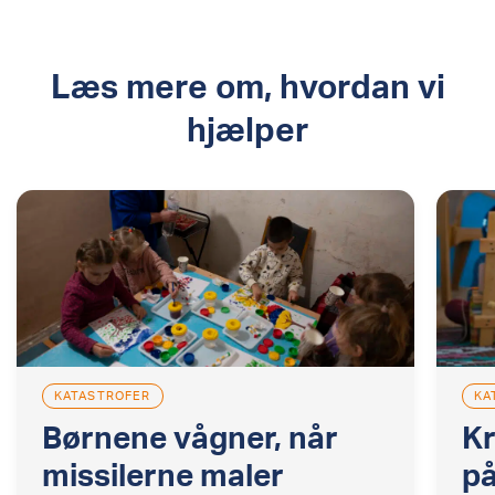
Læs mere om, hvordan vi
hjælper
KATASTROFER
KA
Børnene vågner, når
Kr
missilerne maler
på