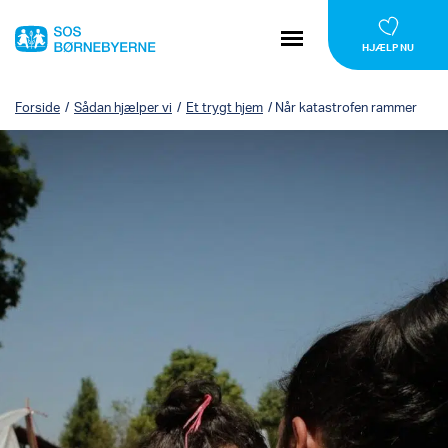
HJÆLP NU
Forside
/
Sådan hjælper vi
/
Et trygt hjem
/
Når katastrofen rammer