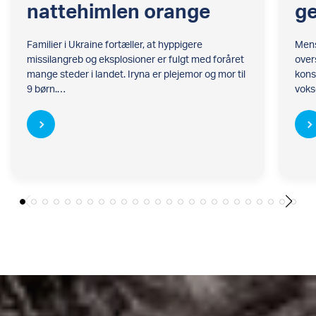
nattehimlen orange
ge
Familier i Ukraine fortæller, at hyppigere
Mens
missilangreb og eksplosioner er fulgt med foråret
overs
mange steder i landet. Iryna er plejemor og mor til
kons
9 børn.…
voks