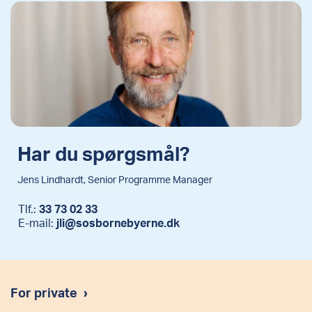
Har du spørgsmål?
Jens Lindhardt, Senior Programme Manager
Tlf.:
33 73 02 33
E-mail:
jli@sosbornebyerne.dk
For private
›