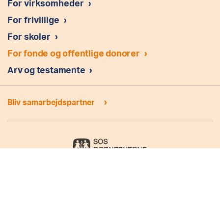
For virksomheder
›
For frivillige
›
For skoler
›
For fonde og offentlige donorer
›
Arv og testamente
›
›
Bliv samarbejdspartner
Amerikavej 15C, 2. sal 1756 København V Tel.: (+45) 33 73 02 33
E-mail:
info@sosbornebyerne.dk
CVR nr.: 25825012