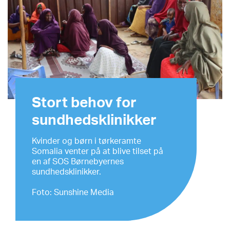
Stort behov for
sundhedsklinikker
Kvinder og børn i tørkeramte
Somalia venter på at blive tilset på
en af SOS Børnebyernes
sundhedsklinikker.
Foto: Sunshine Media