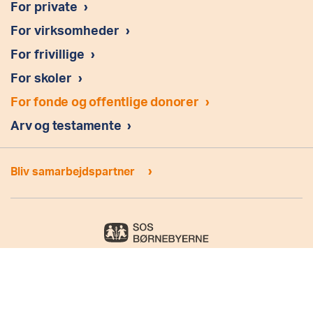
For private
›
For virksomheder
›
For frivillige
›
For skoler
›
For fonde og offentlige donorer
›
Arv og testamente
›
›
Bliv samarbejdspartner
Amerikavej 15C, 2. sal 1756 København V Tel.: (+45) 33 73 02 33
E-mail:
info@sosbornebyerne.dk
CVR nr.: 25825012