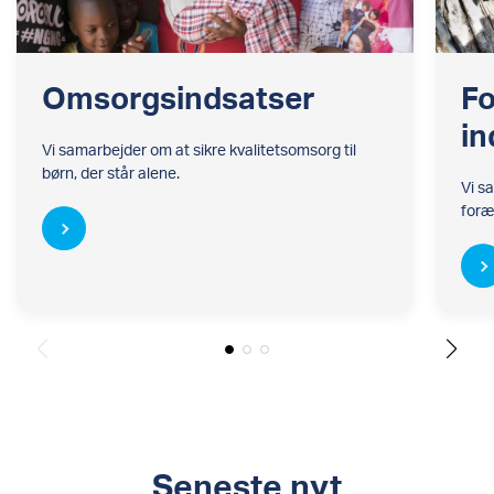
Omsorgsindsatser
F
in
Vi samarbejder om at sikre kvalitetsomsorg til
børn, der står alene.
Vi s
foræ
Seneste nyt