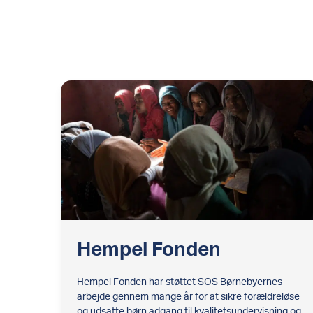
Hempel Fonden
Hempel Fonden har støttet SOS Børnebyernes
arbejde gennem mange år for at sikre forældreløse
og udsatte børn adgang til kvalitetsundervisning og