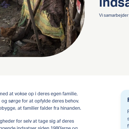
inds
Vi samarbejder
med at vokse op i deres egen familie,
e og sørge for at opfylde deres behov.
ebygge, at familier falder fra hinanden.
gheder for selv at tage sig af deres
ggende indsatser siden 1980’erne og