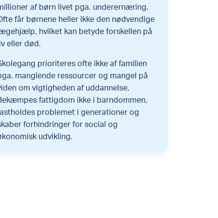
millioner af børn livet pga. underernæring.
Ofte får børnene heller ikke den nødvendige
lægehjælp, hvilket kan betyde forskellen på
liv eller død.
Skolegang prioriteres ofte ikke af familien
pga. manglende ressourcer og mangel på
viden om vigtigheden af uddannelse.
Bekæmpes fattigdom ikke i barndommen,
fastholdes problemet i generationer og
skaber forhindringer for social og
økonomisk udvikling.