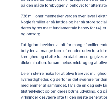
på den måde forebygger vi behovet for alternativ
736 millioner mennesker verden over lever i eks
Nogle familier er så fattige og har så store socia
deres børns mest fundamentale behov for tøj, et
og omsorg.
Fattigdom bevirker, at alt for mange familier end
betyder, at mange børn efterlades uden forældr
kærlighed og støtte fra en stabil omsorgsgiver, er 
diskrimination, forsømmelse, misbrug og at blive 
De er i større risiko for at blive frarøvet mulighe
livsfærdigheder, og derfor er det sværere for de
medlemmer af samfundet. Hvis de en dag selv får b
tilstrækkeligt op om deres børns udvikling, og 
virkninger desværre ofte til den næste generatio