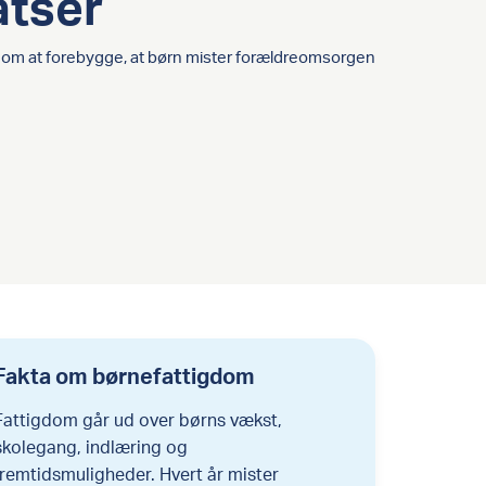
atser
 om at forebygge, at børn mister forældreomsorgen
Fakta om børnefattigdom
Fattigdom går ud over børns vækst,
skolegang, indlæring og
fremtidsmuligheder. Hvert år mister