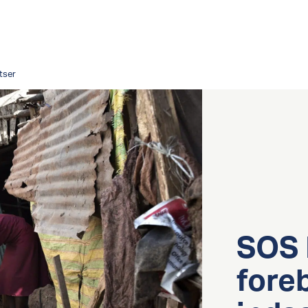
tser
SOS 
fore