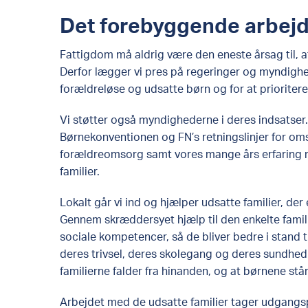
Det forebyggende arbej
Fattigdom må aldrig være den eneste årsag til, at
Derfor lægger vi pres på regeringer og myndighe
forældreløse og udsatte børn og for at prioritere
Vi støtter også myndighederne i deres indsatser
Børnekonventionen og FN’s retningslinjer for om
forældreomsorg samt vores mange års erfaring 
familier.
Lokalt går vi ind og hjælper udsatte familier, der e
Gennem skræddersyet hjælp til den enkelte famili
sociale kompetencer, så de bliver bedre i stand t
deres trivsel, deres skolegang og deres sundhed
familierne falder fra hinanden, og at børnene står
Arbejdet med de udsatte familier tager udgangspu