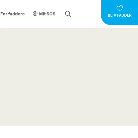
For faddere
Mit SOS
BLIV FADDER
”