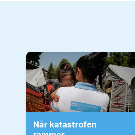
Når katastrofen
rammer