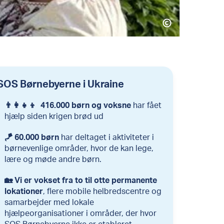
SOS Børnebyerne i Ukraine
👨‍👩‍👧‍👦 416.000 børn og voksne
har fået
hjælp siden krigen brød ud
🪁 60.000 børn
har deltaget i aktiviteter i
børnevenlige områder, hvor de kan lege,
lære og møde andre børn.
🏡 Vi er vokset fra to til otte permanente
lokationer
, flere mobile helbredscentre og
samarbejder med lokale
hjælpeorganisationer i områder, der hvor
SOS Børnebyerne ikke er etableret.