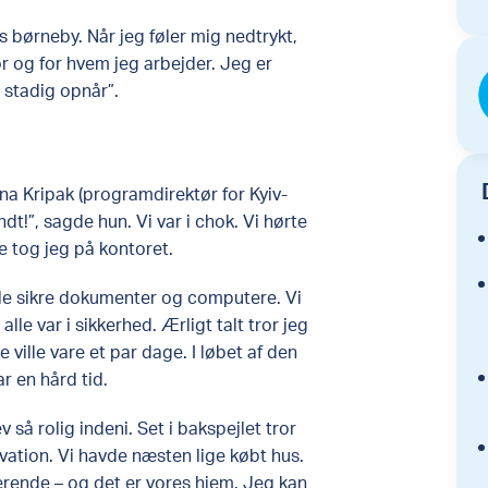
s børneby. Når jeg føler mig nedtrykt,
r og for hvem jeg arbejder. Jeg er
g stadig opnår”.
na Kripak (programdirektør for Kyiv-
dt!”, sagde hun. Vi var i chok. Vi hørte
ie tog jeg på kontoret.
lle sikre dokumenter og computere. Vi
alle var i sikkerhed. Ærligt talt tror jeg
e ville vare et par dage. I løbet af den
r en hård tid.
 så rolig indeni. Set i bakspejlet tror
ivation. Vi havde næsten lige købt hus.
erende – og det er vores hjem. Jeg kan