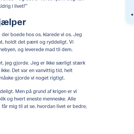
drig i livet!'”
hjælper
 der boede hos os, klarede vi os. Jeg
t, holdt det pænt og ryddeligt. Vi
rnebyen, og leverede mad til dem.
et, jeg gjorde. Jeg er ikke særligt stærk
kke. Det var en vanvittig tid, helt
g måske gjorde vi noget rigtigt.
deligt. Men på grund af krigen er vi
lik og hvert eneste menneske. Alle
r mig til at se, hvordan livet er bedre,