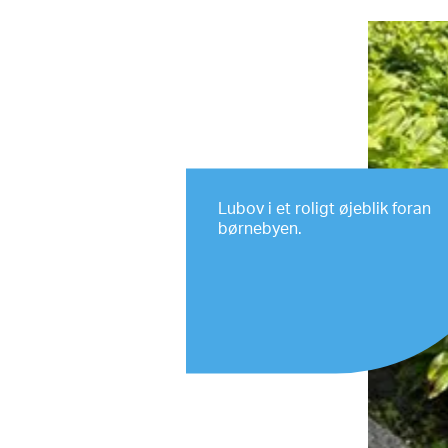
Lubov i et roligt øjeblik foran
børnebyen.