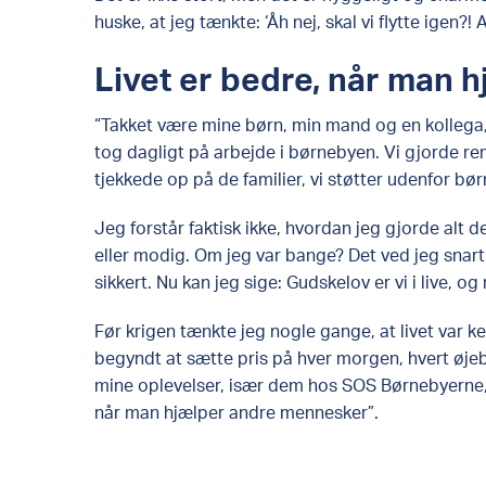
huske, at jeg tænkte: ‘Åh nej, skal vi flytte igen?! Al
Livet er bedre, når man 
“Takket være mine børn, min mand og en kollega,
tog dagligt på arbejde i børnebyen. Vi gjorde ren
tjekkede op på de familier, vi støtter udenfor bø
Jeg forstår faktisk ikke, hvordan jeg gjorde alt d
eller modig. Om jeg var bange? Det ved jeg snart i
sikkert. Nu kan jeg sige: Gudskelov er vi i live, o
Før krigen tænkte jeg nogle gange, at livet var ke
begyndt at sætte pris på hver morgen, hvert øjeb
mine oplevelser, især dem hos SOS Børnebyerne, få
når man hjælper andre mennesker”.