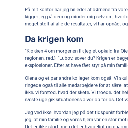
På mit kontor har jeg billeder af børnene fra vore
kigger jeg på dem og minder mig selv om, hvorfo
meget stolt af alle de resultater, vi har opnået o
Da krigen kom
“Klokken 4 om morgenen fik jeg et opkald fra Ole
regionen, red.). “Lubov, sover du? Krigen er begyn
eksplosioner. Efter at have fået styr på min famil
Olena og et par andre kolleger kom også. Vi sku
ringede også til alle medarbejdere for at sikre, at 
ikke, vi forstod, hvad der skete. Vi troede, det hel
næste uge gik situationens alvor op for os. Det va
Jeg ved ikke, hvordan jeg på det tidspunkt forblev
jeg, at min familie og vores hjem var en stor mot
Det er ikke stort, men det er hyggeligt og charm