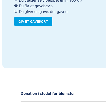
💙 Du vælger selv beløbet (min. 100 kr.)
💙 Du får et gavebevis
💙 Du giver en gave, der gavner
GIV ET GAVEKORT
Donation i stedet for blomster