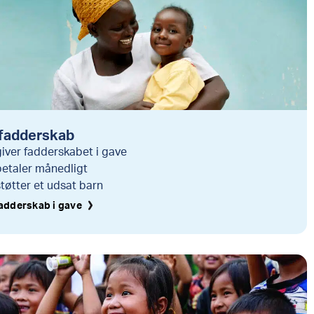
fadderskab
giver fadderskabet i gave
betaler månedligt
støtter et udsat barn
fadderskab i gave