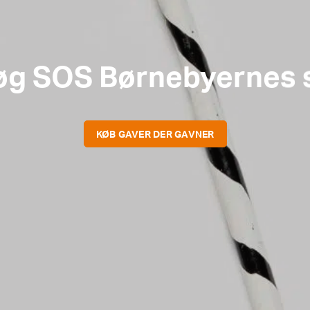
øg SOS Børnebyernes 
KØB GAVER DER GAVNER