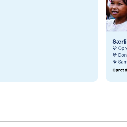
Særli
💙 Opr
💙 Don
💙 Sam
Opret d