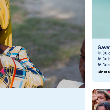
Gave
💙 Du 
💙 Du 
💙 Du 
Giv et 