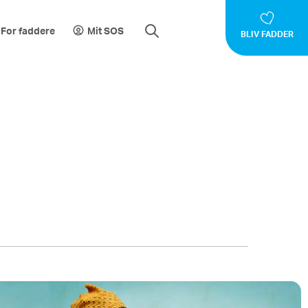
For faddere
Mit SOS
BLIV FADDER