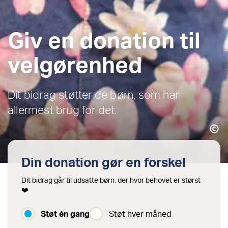
Giv en donation til
velgørenhed
Dit bidrag støtter de børn, som har
allermest brug for det.
Din donation gør en forskel
Dit bidrag går til udsatte børn, der hvor behovet er størst
❤️
Støt én gang
Støt hver måned