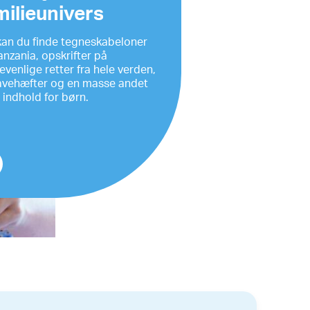
milieunivers
kan du finde tegneskabeloner
anzania, opskrifter på
venlige retter fra hele verden,
vehæfter og en masse andet
 indhold for børn.