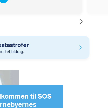
katastrofer
med et bidrag.
lkommen til SOS
rnebyernes