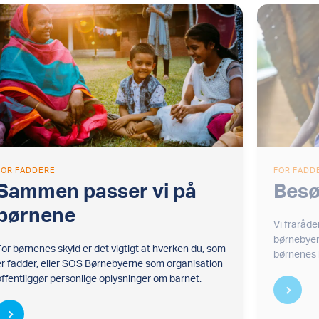
FOR FADDERE
FOR FADD
Sammen passer vi på
Besø
børnene
Vi fraråd
børnebyer
For børnenes skyld er det vigtigt at hverken du, som
børnenes 
er fadder, eller SOS Børnebyerne som organisation
offentliggør personlige oplysninger om barnet.