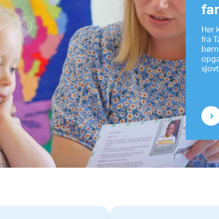
fa
Her 
fra T
børne
opga
sjovt