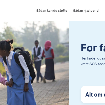
Sådan kan du støtte
Sådan hjælper vi
For 
Her finder du s
være SOS-fadd
Alt om 