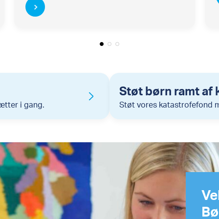
Støt børn ramt af 
tter i gang.
Støt vores katastrofefond 
Ve
Bø