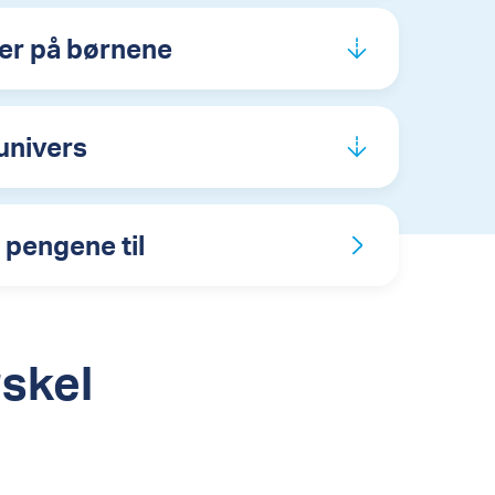
ser på børnene
univers
 pengene til
rskel