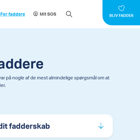
For faddere
Mit SOS
BLIV FADDER
faddere
var på nogle af de mest almindelige spørgsmål om at
er.
dit fadderskab