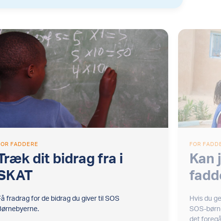
FOR FADDERE
FOR FADD
Træk dit bidrag fra i
Kan j
SKAT
fadd
Få fradrag for de bidrag du giver til SOS
Hvis du ger
Børnebyerne.
SOS-børne
det foregå