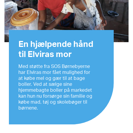
En hjælpende hånd
til Elviras mor
Med støtte fra SOS Børnebyerne
har Elviras mor fået mulighed for
at købe mel og gær til at bage
boller. Ved at sælge sine
hjemmebagte boller på markedet
kan hun nu forsørge sin familie og
købe mad, tøj og skolebøger til
børnene.