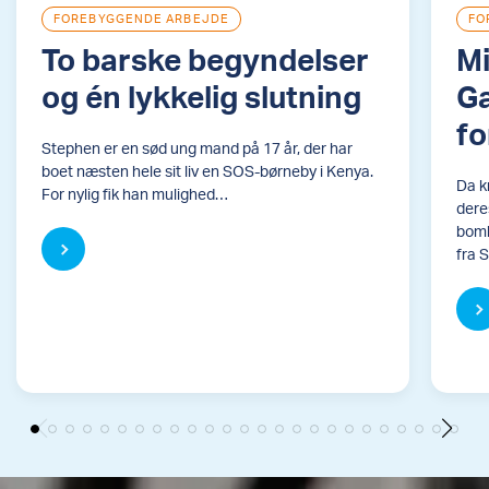
FOREBYGGENDE ARBEJDE
FO
To barske begyndelser
Mi
og én lykkelig slutning
G
fo
Stephen er en sød ung mand på 17 år, der har
boet næsten hele sit liv en SOS-børneby i Kenya.
Da k
For nylig fik han mulighed…
dere
bomb
fra 