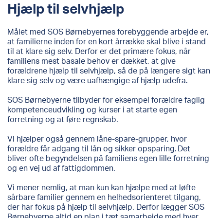
Hjælp til selvhjælp
Målet med SOS Børnebyernes forebyggende arbejde er,
at familierne inden for en kort årrække skal blive i stand
til at klare sig selv. Derfor er det primære fokus, når
familiens mest basale behov er dækket, at give
forældrene hjælp til selvhjælp, så de på længere sigt kan
klare sig selv og være uafhængige af hjælp udefra.
SOS Børnebyerne tilbyder for eksempel forældre faglig
kompetenceudvikling og kurser i at starte egen
forretning og at føre regnskab.
Vi hjælper også gennem låne-spare-grupper, hvor
forældre får adgang til lån og sikker opsparing. Det
bliver ofte begyndelsen på familiens egen lille forretning
og en vej ud af fattigdommen.
Vi mener nemlig, at man kun kan hjælpe med at løfte
sårbare familier gennem en helhedsorienteret tilgang,
der har fokus på hjælp til selvhjælp. Derfor lægger SOS
Børnebyerne altid en plan i tæt samarbejde med hver