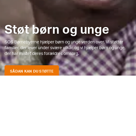
Støt børn og unge
SOS Børnebyerne hjælper børn og unge verden over. Vi støtter
familier, der lever under svære vilkår, og vi hjælper børn og unge,
der har mistet deres forældres omsorg.
SÅDAN KAN DU STØTTE