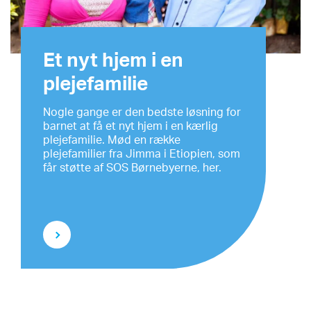
Et nyt hjem i en
plejefamilie
Nogle gange er den bedste løsning for
barnet at få et nyt hjem i en kærlig
plejefamilie. Mød en række
plejefamilier fra Jimma i Etiopien, som
får støtte af SOS Børnebyerne, her.