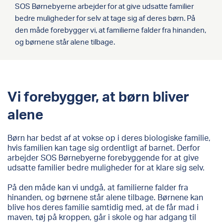
SOS Børnebyerne arbejder for at give udsatte familier
bedre muligheder for selv at tage sig af deres børn. På
den måde forebygger vi, at familierne falder fra hinanden,
og børnene står alene tilbage.
Vi forebygger, at børn bliver
alene
B
ørn har bedst af at vokse op i deres biologiske familie,
hvis familie
n
kan tage sig ordentligt af barnet
.
Derfor
arbejder
SOS Børnebyerne
for
ebyggende for
at give
udsatte familier bedre muligheder fo
r at klare si
g
selv
.
På den måde
kan vi undgå
, at familierne falder fra
hinanden, og børnene står alene tilbage.
Børnene kan
blive hos deres familie sam
tidig med, at de får mad i
maven, tøj på kroppen, går i skole og
har adgang til