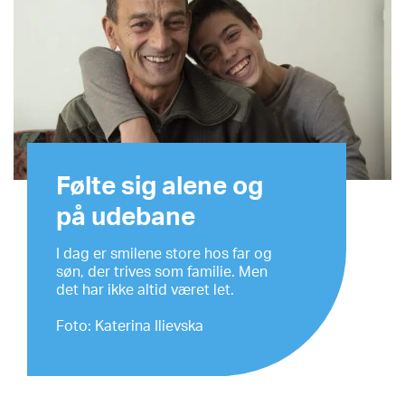
Følte sig alene og
på udebane
I dag er smilene store hos far og
søn, der trives som familie. Men
det har ikke altid været let.
Foto: Katerina Ilievska