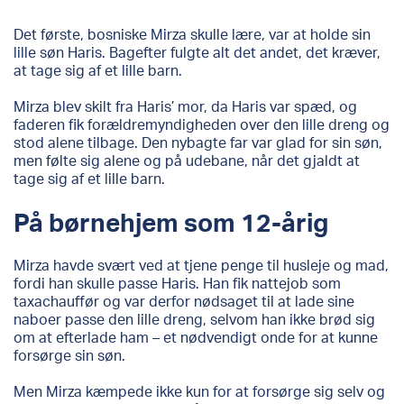
Det første, bosniske Mirza skulle lære, var at holde sin
lille søn Haris. Bagefter fulgte alt det andet, det kræver,
at tage sig af et lille barn.
Mirza blev skilt fra Haris’ mor, da Haris var spæd, og
faderen fik forældremyndigheden over den lille dreng og
stod alene tilbage. Den nybagte far var glad for sin søn,
men følte sig alene og på udebane, når det gjaldt at
tage sig af et lille barn.
På børnehjem som 12-årig
Mirza havde svært ved at tjene penge til husleje og mad,
fordi han skulle passe Haris. Han fik nattejob som
taxachauffør og var derfor nødsaget til at lade sine
naboer passe den lille dreng, selvom han ikke brød sig
om at efterlade ham – et nødvendigt onde for at kunne
forsørge sin søn.
Men Mirza kæmpede ikke kun for at forsørge sig selv og