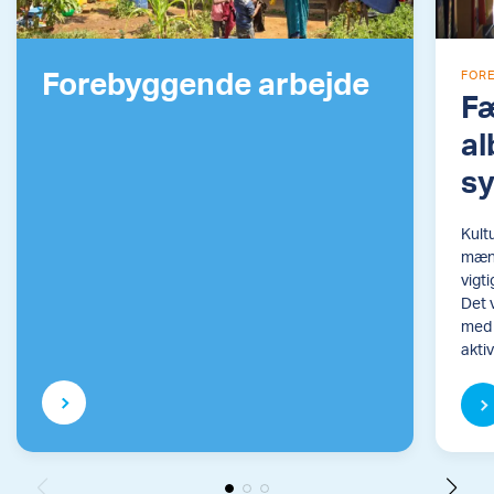
Forebyggende arbejde
FOR
Fæ
al
sy
Kult
mænd
vigt
Det 
med 
aktiv