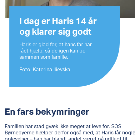
I dag er Haris 14 år
og klarer sig godt
Haris er glad for, at hans far har
fået hjælp, så de igen kan bo
sammen som familie.
Foto: Katerina Ilievska
En fars bekymringer
Familien har stadigvæk ikke meget at leve for. SOS
Børnebyerne hjælper derfor også med, at Haris får nogle
oplevelser – han har blandt andet været på udflugt til