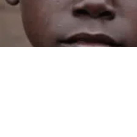
Støt børn og unge
SOS Børnebyerne hjælper børn og unge verden over. Vi støtter
familier, der lever under svære vilkår, og vi hjælper børn og unge,
der har mistet deres forældres omsorg.
SÅDAN KAN DU STØTTE