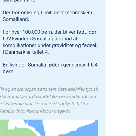
Der bor omkring 6 millioner mennesker i
Somaliland.
For hver 100.000 børn, der bliver født, dør
692 kvinder i Somalia på grund af
komplikationer under graviditet og fødsel.
I Danmark er tallet 4.
En kvinde i Somalia føder i gennemsnit 6,4
børn.
FN og andre organisationers data adskiller typisk
ikke Somaliland, da landet ikke er anerkendt som
selvstændig stat. Derfor er de oplyste tal fra
Somalia, hvor ikke andet er angivet.