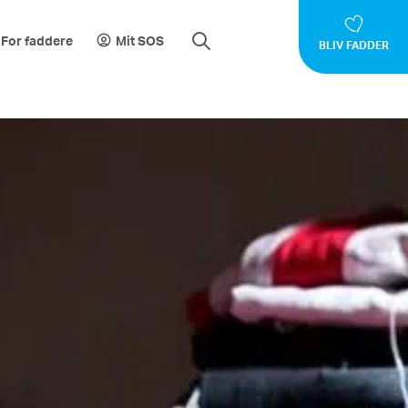
For faddere
Mit SOS
BLIV FADDER