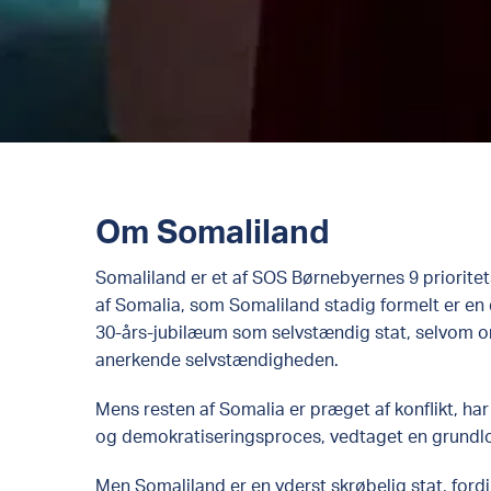
Om Somaliland
Somaliland er et af SOS Børnebyernes 9 prioritets
af Somalia, som Somaliland stadig formelt er en d
30-års-jubilæum som selvstændig stat, selvom o
anerkende selvstændigheden.
Mens resten af Somalia er præget af konflikt, ha
og demokratiseringsproces, vedtaget en grundlov
Men Somaliland er en yderst skrøbelig stat, fordi