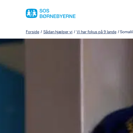
Forside
/
Sådan hjælper vi
/
Vi har fokus på 9 lande
/
Somali