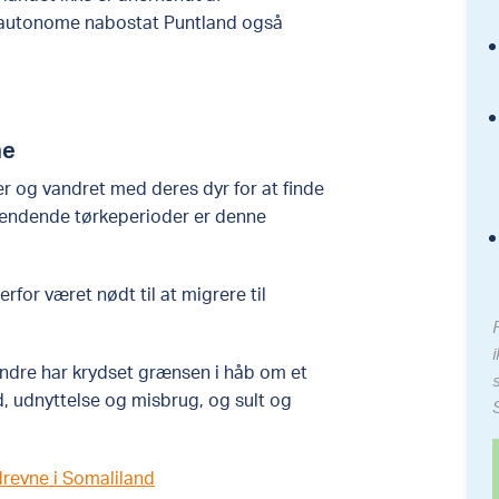
v-autonome nabostat Puntland også
ne
 og vandret med deres dyr for at finde
vendende tørkeperioder er denne
rfor været nødt til at migrere til
 andre har krydset grænsen i håb om et
old, udnyttelse og misbrug, og sult og
drevne i Somaliland