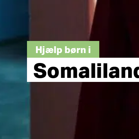
Hjælp børn i
Somalilan