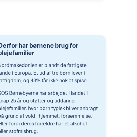
Derfor har børnene brug for
plejefamilier
Nordmakedonien er blandt de fattigste
lande i Europa. Et ud af tre børn lever i
fattigdom, og 43% får ikke nok at spise.
SOS Børnebyerne har arbejdet i landet i
knap 25 år og støtter og uddanner
plejefamilier, hvor børn typisk bliver anbragt
på grund af vold i hjemmet, forsømmelse,
eller fordi deres forældre har et alkohol-
eller stofmisbrug.