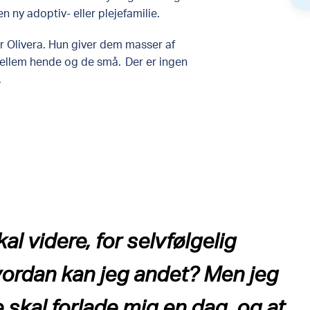
n ny adoptiv- eller plejefamilie.
or Olivera. Hun giver dem masser af
ellem hende og de små. Der er ingen
.
al videre, for selvfølgelig
hvordan kan jeg andet? Men jeg
 skal forlade mig en dag, og at