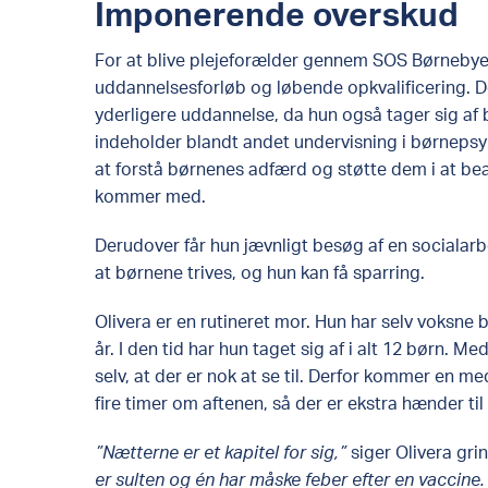
Imponerende overskud
For at blive plejeforælder gennem SOS Børneby
uddannelsesforløb og løbende opkvalificering. 
yderligere uddannelse, da hun også tager sig a
indeholder blandt andet undervisning i børnepsyk
at forstå børnenes adfærd og støtte dem i at be
kommer med.
Derudover får hun jævnligt besøg af en socialarb
at børnene trives, og hun kan få sparring.
Olivera er en rutineret mor. Hun har selv voksne 
år. I den tid har hun taget sig af i alt 12 børn. M
selv, at der er nok at se til. Derfor kommer en 
fire timer om aftenen, så der er ekstra hænder til
”Nætterne er et kapitel for sig,”
siger Olivera gri
er sulten og én har måske feber efter en vaccine. 