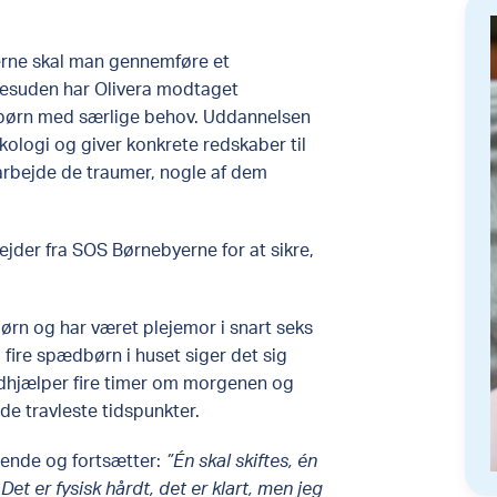
erne skal man gennemføre et
Desuden har Olivera modtaget
f børn med særlige behov. Uddannelsen
ologi og giver konkrete redskaber til
arbejde de traumer, nogle af dem
ejder fra SOS Børnebyerne for at sikre,
børn og har været plejemor i snart seks
ed fire spædbørn i huset siger det sig
medhjælper fire timer om morgenen og
 de travleste tidspunkter.
nende og fortsætter:
”Én skal skiftes, én
Det er fysisk hårdt, det er klart, men jeg