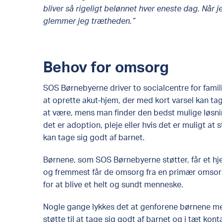
bliver så rigeligt belønnet hver eneste dag. Når je
glemmer jeg trætheden.”
Behov for omsorg
SOS Børnebyerne driver to socialcentre for famili
at oprette akut-hjem, der med kort varsel kan ta
at være, mens man finder den bedst mulige løsni
det er adoption, pleje eller hvis det er muligt at 
kan tage sig godt af barnet.
Børnene, som SOS Børnebyerne støtter, får et hj
og fremmest får de omsorg fra en primær omsorgs
for at blive et helt og sundt menneske.
Nogle gange lykkes det at genforene børnene me
støtte til at tage sig godt af barnet og i tæt k