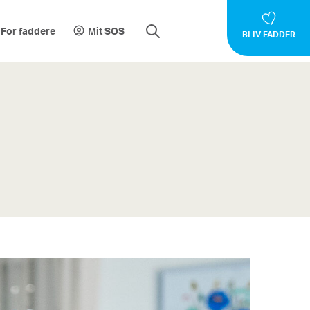
For faddere
Mit SOS
BLIV FADDER