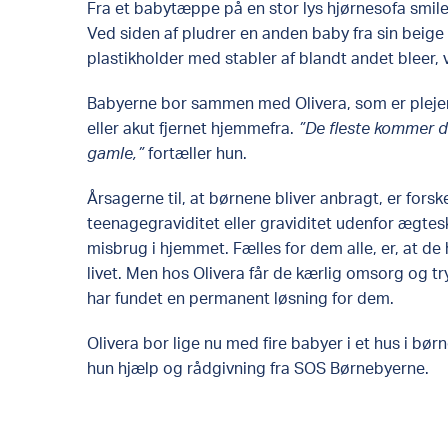
Fra et babytæppe på en stor lys hjørnesofa smiler
Ved siden af pludrer en anden baby fra sin beige b
plastikholder med stabler af blandt andet bleer,
Babyerne bor sammen med Olivera, som er plejem
eller akut fjernet hjemmefra.
”De fleste kommer di
gamle,”
fortæller hun.
Årsagerne til, at børnene bliver anbragt, er forsk
teenagegraviditet eller graviditet udenfor ægtes
misbrug i hjemmet. Fælles for dem alle, er, at de
livet. Men hos Olivera får de kærlig omsorg og t
har fundet en permanent løsning for dem.
Olivera bor lige nu med fire babyer i et hus i bø
hun hjælp og rådgivning fra SOS Børnebyerne.