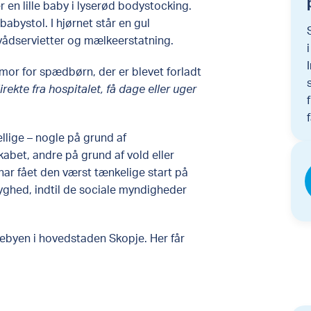
 en lille baby i lyserød bodystocking.
abystol. I hjørnet står en gul
 vådservietter og mælkeerstatning.
or for spædbørn, der er blevet forladt
rekte fra hospitalet, få dage eller uger
ellige – nogle på grund af
kabet, andre på grund af vold eller
 har fået den værst tænkelige start på
ryghed, indtil de sociale myndigheder
rnebyen i hovedstaden Skopje. Her får