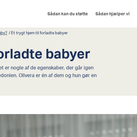
Sådan kan du støtte
Sådan hjælper vi
eby?
/
Et trygt hjem til forladte babyer
forladte babyer
t er nogle af de egenskaber, der går igen
onien. Olivera er én af dem og hun gør en