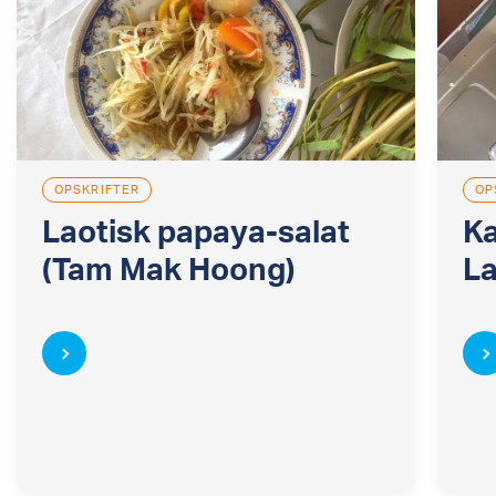
OPSKRIFTER
OP
Laotisk papaya-salat
Ka
(Tam Mak Hoong)
L