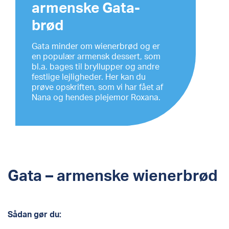
armenske Gata-
brød
Gata minder om wienerbrød og er
en populær armensk dessert, som
bl.a. bages til bryllupper og andre
festlige lejligheder. Her kan du
prøve opskriften, som vi har fået af
Nana og hendes plejemor Roxana.
Gata – armenske wienerbrød
Sådan gør du: