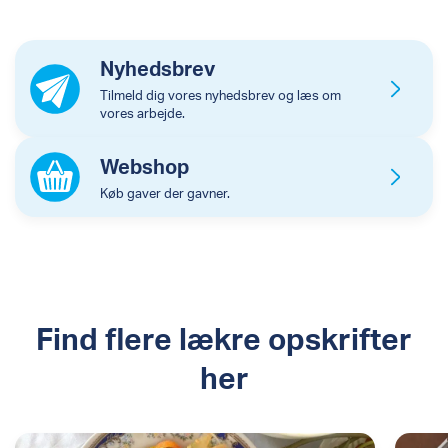
en mønt indeni, lidt ligesom mandlen i
risalamande i Danmark. Den, der finder mønten,
siges at få held og lykke.
Nyhedsbrev
Tilmeld dig vores nyhedsbrev og læs om
vores arbejde.
Webshop
Køb gaver der gavner.
Find flere lækre opskrifter
her