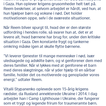
i Gaza. Hun oplever krigens grusomheder helt tæt på.
Reem beskriver, at selvom arbejdet er hårdt, ved hun, at
hun hjælper børn og voksne i nød. Det holder
motivationen oppe, selv i de sværeste situationer.
Når Reem bliver spurgt til, hvad der er den største
udfordring i hendes rolle, så svarer hun at, det er at
levere alt, hvad børnene har brug for, under den kritiske
situation i Gaza. Den konstante frygt og tankerne
omkring måske igen at skulle flytte børnene.
“Vi leverer tjenester til mange mennesker i nød, især
uledsagede og adskilte børn, og vi genforener dem med
deres familier. Når vi lykkes med at genforene et barn
med deres slægtninge, når vi yder hjælp til en sårbar
familie, holder det os motiverede og genoplader vores
energi,” udtaler Reem.
Vitalii Stypanenko oplevede som 15-årig krigens
rædsler, da Rusland annekterede Ukraine i 2014. I dag
arbejder han i Camp Lighthouse i Ukraine, der fungerer
som et trygt og legende frirum for traumeramte børn.