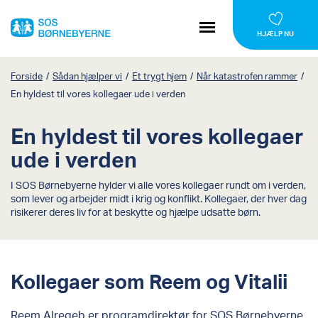
HJÆLP NU
Forside
/
Sådan hjælper vi
/
Et trygt hjem
/
Når katastrofen rammer
/
En hyldest til vores kollegaer ude i verden
En hyldest til vores kollegaer
ude i verden
I SOS Børnebyerne hylder vi alle vores kollegaer rundt om i verden,
som lever og arbejder midt i krig og konflikt. Kollegaer, der hver dag
risikerer deres liv for at beskytte og hjælpe udsatte børn.
Kollegaer som Reem og Vitalii
Reem Alreqeb er programdirektør for SOS Børnebyerne