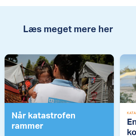
Læs meget mere her
Når katastrofen
KAT
En
rammer
ko