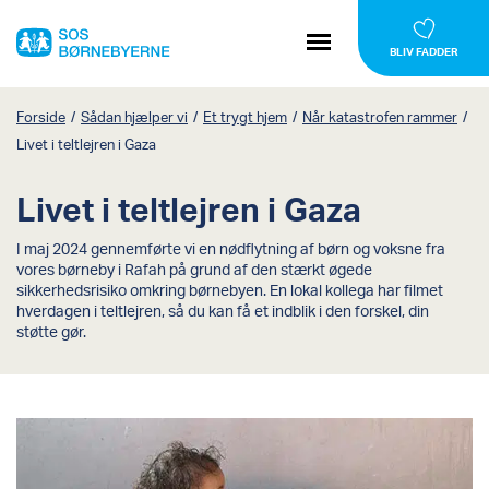
BLIV FADDER
Forside
/
Sådan hjælper vi
/
Et trygt hjem
/
Når katastrofen rammer
/
Livet i teltlejren i Gaza
Livet i teltlejren i Gaza
I maj 2024 gennemførte vi en nødflytning af børn og voksne fra
vores børneby i Rafah på grund af den stærkt øgede
sikkerhedsrisiko omkring børnebyen. En lokal kollega har filmet
hverdagen i teltlejren, så du kan få et indblik i den forskel, din
støtte gør.