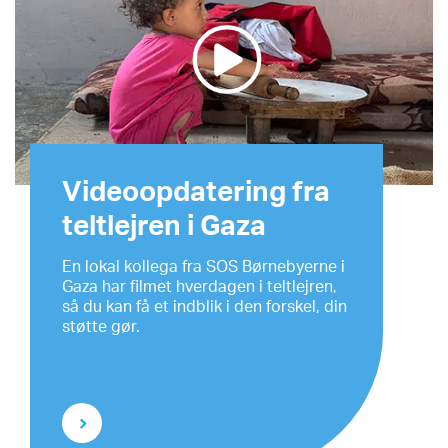
Videoopdatering fra
teltlejren i Gaza
En lokal kollega fra SOS Børnebyerne i
Gaza har filmet hverdagen i teltlejren,
så du kan få et indblik i den forskel, din
støtte gør.