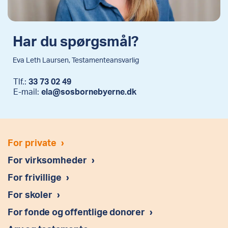
Læs mere om fremtidsfuldmagter
Har du spørgsmål?
Eva Leth Laursen, Testamenteansvarlig
Tlf.:
33 73 02 49
E-mail:
ela@sosbornebyerne.dk
For private
›
For virksomheder
›
For frivillige
›
For skoler
›
For fonde og offentlige donorer
›