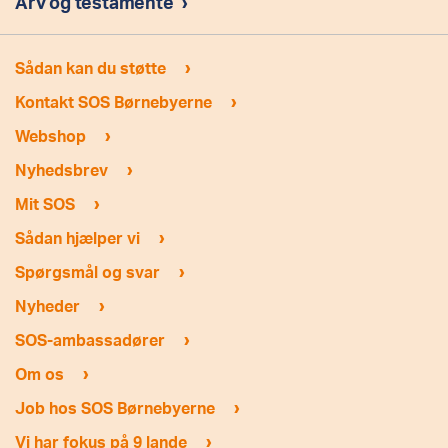
Arv og testamente
›
›
Sådan kan du støtte
›
Kontakt SOS Børnebyerne
›
Webshop
›
Nyhedsbrev
›
Mit SOS
›
Sådan hjælper vi
›
Spørgsmål og svar
›
Nyheder
›
SOS-ambassadører
›
Om os
›
Job hos SOS Børnebyerne
›
Vi har fokus på 9 lande