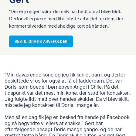
"Der er jo ingen børn, der selv har bedt om at blive født.
Derfor vil jeg være med til at støtte arbejdet for dem, der
kommer til verden med uheldige kort på hånden."
BESTIL GRATIS ARVEFOLDER
”Min daværende kone og jeg fik kun ét barn, og derfor
besluttede vi os for også at få et fadderbarn. Det var
Doris, som boede i børnebyen Angol i Chile. På det
tidspunkt var det mest min kone, der stod for kontakten.
Jeg fulgte lidt med over hendes skulder. Da vi blev skilt,
mistede jeg kontakten til Doris i mange år.
Men så en dag fik jeg en besked fra hende på Facebook,
og så begyndte vi ellers at snakke.” Gert har
efterfølgende besøgt Doris mange gange, og de har
knyttet tætte bånd. Da Doris skulle giftes, var det Gert,