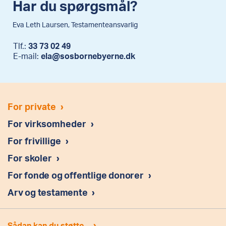
Har du spørgsmål?
Eva Leth Laursen, Testamenteansvarlig
Tlf.:
33 73 02 49
E-mail:
ela@sosbornebyerne.dk
For private
›
For virksomheder
›
For frivillige
›
For skoler
›
For fonde og offentlige donorer
›
Arv og testamente
›
›
Sådan kan du støtte