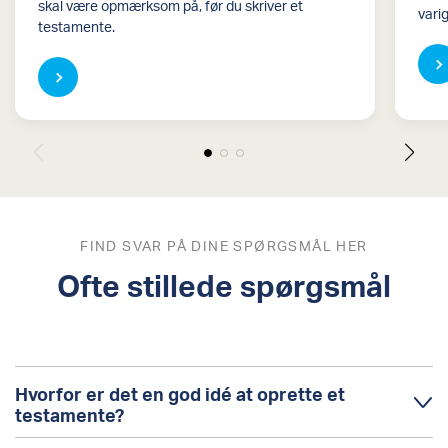
skal være opmærksom på, før du skriver et
vari
testamente.
FIND SVAR PÅ DINE SPØRGSMÅL HER
Ofte stillede spørgsmål
Hvorfor er det en god idé at oprette et
testamente?
Med et testamente sikrer du, at din sidste gave