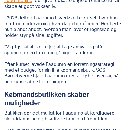
Youth Behind
, der giver udsatte unge en chance for at
skabe et godt voksenliv.
I 2023 deltog Faadumo i iværksætterkurset, hvor hun
modtog undervisning hver dag i to måneder. Her lærte
hun blandt andet, hvordan man laver et regnskab og
holder styr på sine udgifter.
”Vigtigst af alt lærte jeg at tage ansvar og stå i
spidsen for en forretning,” siger Faadumo.
Efter kurset lavede Faadumo en forretningsstrategi
med et budget for sin lille købmandsbutik.
SOS
Børnebyerne hjalp Faadumo med at købe inventar, så
hun kunne åbne forretningen.
Købmandsbutikken skaber
muligheder
Butikken gør det muligt for Faadumo at færdiggøre
sin uddannelse og brødføde familien i fremtiden: