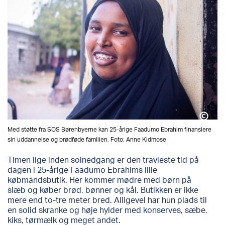
Med støtte fra SOS Børenbyerne kan 25-årige Faadumo Ebrahim finansiere
sin uddannelse og brødføde familien. Foto: Anne Kidmose
Timen lige inden solnedgang er den travleste tid på
dagen
i 25-årige
Faadumo
Ebrahims lille
købmandsbutik. Her kommer mødre
med børn på
slæb og køber brød, bønner og kål. Butikken
er
ikke
mere end
to-tre
meter
bred.
Alligevel har hun plads til
en solid skranke og høje hylder med konserves, sæbe,
kiks, tørmælk og meget andet.