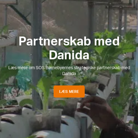
Partnerskab med
Danida
Læs mere om SOS Børnebyernes strategiske partnerskab med
Danida
LÆS MERE