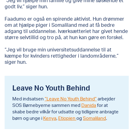
”Jeg vil hjælpe min familie og give mine søskende et
godt liv,” siger hun.
Faadumo
er
også en spirende aktivist
. Hun drømmer
om at hjælpe piger i Somaliland med at få bedre
adgang til uddannelse. Iværksætteriet har givet hende
større selvtillid og
tro på, at hun kan gøre en forskel.
“Jeg vil bruge min universitetsuddannelse til at
kæmpe for kvinders rettigheder i landområderne,”
siger hun.
Leave No Youth Behind
Med indsatsen
“Leave No Youth Behind”
arbejder
SOS Børnebyerne sammen med
Danida
for at
skabe bedre vilkår for udsatte og tidligere anbragte
børn og unge i
Kenya
,
Etiopien
og
Somaliland
.