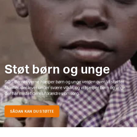
Støt børn og unge
SOS Børnebyerne hjælper børn og unge verden over. Vi støtter
familier, der lever under svære vilkår, og vi hjælper børn og unge,
der har mistet deres forældres omsorg.
SÅDAN KAN DU STØTTE