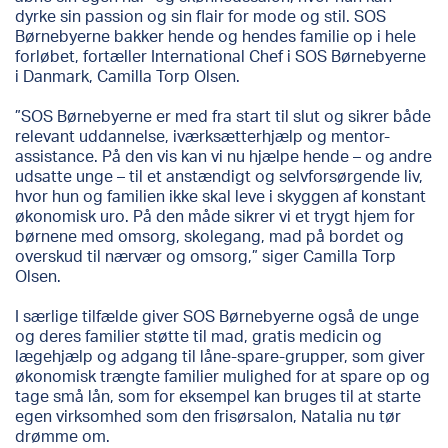
dyrke sin passion og sin flair for mode og stil. SOS
Børnebyerne bakker hende og hendes familie op i hele
forløbet, fortæller International Chef i SOS Børnebyerne
i Danmark, Camilla Torp Olsen.
”SOS Børnebyerne er med fra start til slut og sikrer både
relevant uddannelse, iværksætterhjælp og mentor-
assistance. På den vis kan vi nu hjælpe hende – og andre
udsatte unge – til et anstændigt og selvforsørgende liv,
hvor hun og familien ikke skal leve i skyggen af konstant
økonomisk uro. På den måde sikrer vi et trygt hjem for
børnene med omsorg, skolegang, mad på bordet og
overskud til nærvær og omsorg,” siger Camilla Torp
Olsen.
I særlige tilfælde giver SOS Børnebyerne også de unge
og deres familier støtte til mad, gratis medicin og
lægehjælp og adgang til låne-spare-grupper, som giver
økonomisk trængte familier mulighed for at spare op og
tage små lån, som for eksempel kan bruges til at starte
egen virksomhed som den frisørsalon, Natalia nu tør
drømme om.