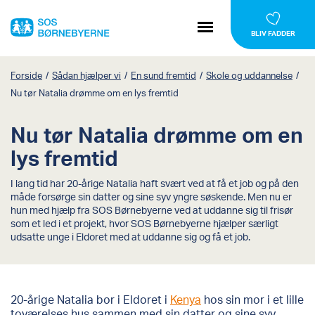
BLIV FADDER
Forside
/
Sådan hjælper vi
/
En sund fremtid
/
Skole og uddannelse
/
Nu tør Natalia drømme om en lys fremtid
Nu tør Natalia drømme om en
lys fremtid
I lang tid har 20-årige Natalia haft svært ved at få et job og på den
måde forsørge sin datter og sine syv yngre søskende. Men nu er
hun med hjælp fra SOS Børnebyerne ved at uddanne sig til frisør
som et led i et projekt, hvor SOS Børnebyerne hjælper særligt
udsatte unge i Eldoret med at uddanne sig og få et job.
20-årige Natalia bor i Eldoret i
Kenya
hos sin mor i et lille
toværelses hus sammen med sin datter og sine syv