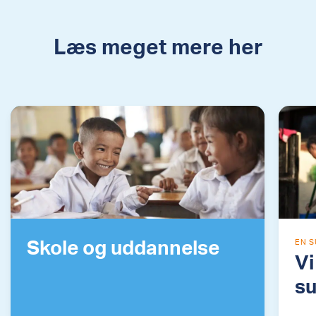
Læs meget mere her
Skole og uddannelse
EN 
Vi
s