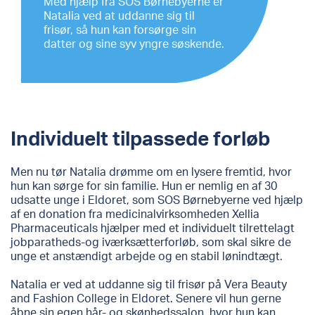
Med hjælp fra SOS Børnebyerne er
Natalia ved at uddanne sig til
frisør, så hun kan forsørge sin
datter og sine syv yngre søskende.
Individuelt tilpassede forløb
Men nu tør Natalia drømme om en lysere fremtid, hvor
hun kan sørge for sin familie. Hun er nemlig en af 30
udsatte unge i Eldoret, som SOS Børnebyerne ved hjælp
af en donation fra medicinalvirksomheden Xellia
Pharmaceuticals hjælper med et individuelt tilrettelagt
jobparatheds-og iværksætterforløb, som skal sikre de
unge et anstændigt arbejde og en stabil lønindtægt.
Natalia er ved at uddanne sig til frisør på Vera Beauty
and Fashion College in Eldoret. Senere vil hun gerne
åbne sin egen hår- og skønhedssalon, hvor hun kan