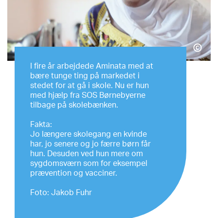
I fire år arbejdede Aminata med at
bære tunge ting på markedet i
stedet for at gå i skole. Nu er hun
med hjælp fra SOS Børnebyerne
tilbage på skolebænken.
Fakta:
Jo længere skolegang en kvinde
har, jo senere og jo færre børn får
hun. Desuden ved hun mere om
sygdomsværn som for eksempel
prævention og vacciner.
Foto: Jakob Fuhr