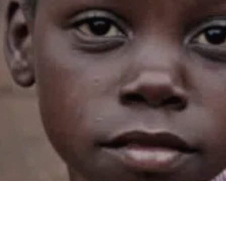
Støt børn og unge
SOS Børnebyerne hjælper børn og unge verden over. Vi støtter
familier, der lever under svære vilkår, og vi hjælper børn og unge,