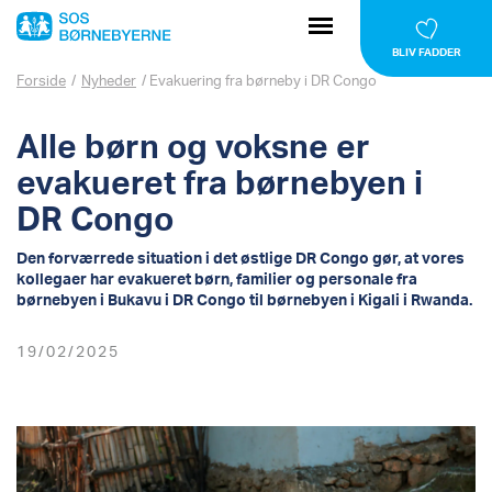
BLIV FADDER
Forside
/
Nyheder
/
Evakuering fra børneby i DR Congo
Alle børn og voksne er
evakueret fra børnebyen i
DR Congo
Den forværrede situation i det østlige DR Congo gør, at vores
kollegaer har evakueret børn, familier og personale fra
børnebyen i Bukavu i DR Congo til børnebyen i Kigali i Rwanda.
19/02/2025