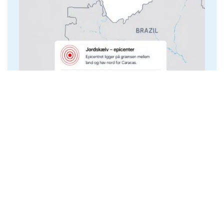
Ofte stillede spørgsmål
Hvad er der sket i Venezuela?