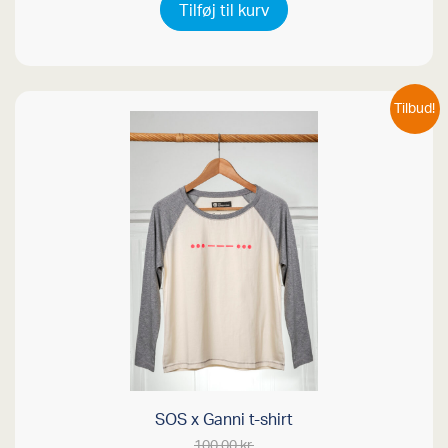
Tilføj til kurv
Tilbud!
SOS x Ganni t-shirt
100,00
kr.
Den