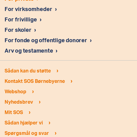
For virksomheder
›
For frivillige
›
For skoler
›
For fonde og offentlige donorer
›
Arv og testamente
›
›
Sådan kan du støtte
›
Kontakt SOS Børnebyerne
›
Webshop
›
Nyhedsbrev
›
Mit SOS
›
Sådan hjælper vi
›
Spørgsmål og svar