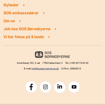
›
Nyheder
›
SOS-ambassadører
›
Om os
›
Job hos SOS Børnebyerne
›
Vi har fokus på 9 lande
Amerikavej 15C, 2. sal 1756 København V Tel.: (+45) 33 73 02 33
E-mail:
info@sosbornebyerne.dk
CVR nr.: 25825012