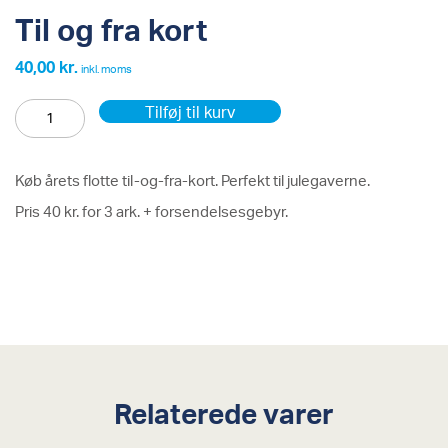
Til og fra kort
40,00
kr.
inkl. moms
Til
Tilføj til kurv
og
fra
kort
antal
Køb årets flotte til-og-fra-kort. Perfekt til julegaverne.
Pris 40 kr. for 3 ark. + forsendelsesgebyr.
Relaterede varer