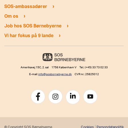
›
SOS-ambassadører
›
Om os
›
Job hos SOS Børnebyerne
›
Vi har fokus på 9 lande
Amerikavej 15C, 2. sal 1756 København V Tel.: (+45) 33 73 02 33
E-mail:
info@sosbornebyerne.dk
CVR nr.: 25825012
© Copyright SOS Børnebyerne
Cookies
Persondatapolitik