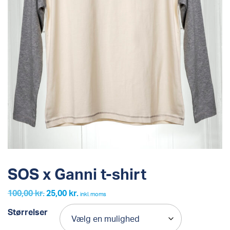
SOS x Ganni t-shirt
100,00
kr.
25,00
kr.
Den
Den
inkl. moms
oprindelige
aktuelle
Størrelser
pris
pris
var:
er: