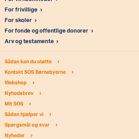
For frivillige
›
For skoler
›
For fonde og offentlige donorer
›
Arv og testamente
›
›
Sådan kan du støtte
›
Kontakt SOS Børnebyerne
›
Webshop
›
Nyhedsbrev
›
Mit SOS
›
Sådan hjælper vi
›
Spørgsmål og svar
›
Nyheder