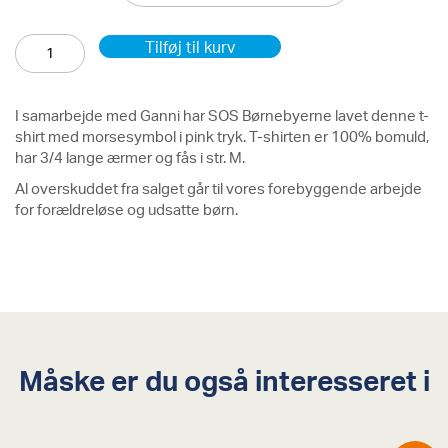
100,00 kr..
25,00 kr..
SOS
Tilføj til kurv
x
Ganni
t-
shirt
I samarbejde med Ganni har SOS Børnebyerne lavet denne t-
antal
shirt med morsesymbol i pink tryk. T-shirten er 100% bomuld,
har 3/4 lange ærmer og fås i str. M.
Al overskuddet fra salget går til vores forebyggende arbejde
for forældreløse og udsatte børn.
Måske er du også interesseret i