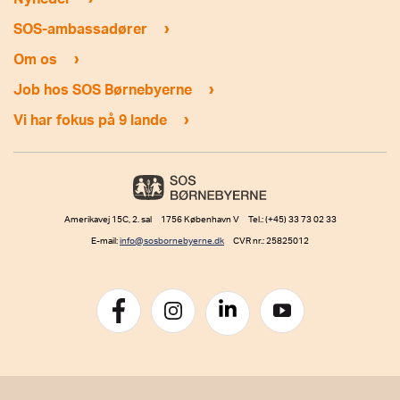
›
SOS-ambassadører
›
Om os
›
Job hos SOS Børnebyerne
›
Vi har fokus på 9 lande
Amerikavej 15C, 2. sal 1756 København V Tel.: (+45) 33 73 02 33
E-mail:
info@sosbornebyerne.dk
CVR nr.: 25825012