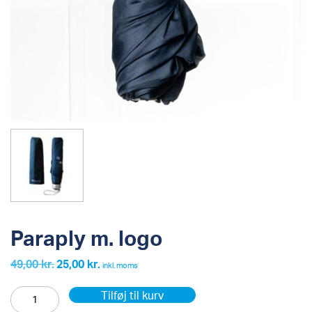
Paraply m. logo
49,00
kr.
25,00
kr.
Den
Den
inkl. moms
oprindelige
aktuelle
Paraply
pris
pris
Tilføj til kurv
m.
var:
er:
logo