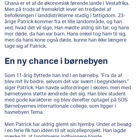
Ghana er et af de økonomisk førende lande i Vestafrika.
Men på trods af fremskridt lever en tredjedel af
befolkningen i landdistrikterne stadig i fattigdom. 23-
årige Patrick kommer fra et lille landområde, og han
ved, hvad dét vil sige. Han mødte aldrig sin far, og hans
mor døde, da han var barn. Hans onkel tog ham til sig,
men da hans kone også døde, kunne han ikke længere
tage sig af Patrick.
En ny chance i børnebyen
Som 11-årig flyttede han ind i en børneby. “Fra da af
blev mit liv bedre, selvom det var svært i begyndelsen,”
siger Patrick. Han havde udfordringer i skolen, men med
børnebyens støtte ændrede det sig. Han blev student
med gode karakterer og blev derefter optaget på SOS
Børnebyernes internationale college, som ligger i
havnebyen Tema.
Men Patrick har aldrig glemt sin hjemby. Under et besøg
i en ferie fik han idéen til sit solcelleprojekt. Han lagde
mærke til, at landsbyens indbyggere havde