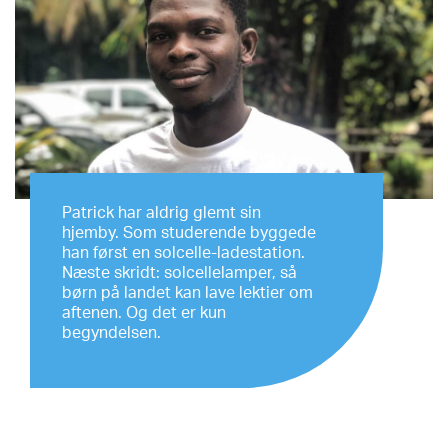
Patrick har aldrig glemt sin
hjemby. Som studerende byggede
han først en solcelle-ladestation.
Næste skridt: solcellelamper, så
børn på landet kan lave lektier om
aftenen. Og det er kun
begyndelsen.