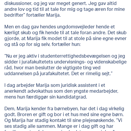
diskussioner, og jeg var meget genert. Jeg gav altid
andre lov og tid til at tale for mig og tage æren for mine
bedrifter” fortæller Marija.
Men en dag gav hendes ungdomsvejleder hende et
kærligt skub og fik hende til at tale foran andre. Det skub
gjorde, at Marija fik modet til at stole på sine egne evner
og stå op for sig selv, fortæller hun:
“Nu er jeg aktiv i studenterrettighedsbevægelsen og jeg
sidder i jurafakultetets undervisnings- og videnskabelige
råd, hvor man beslutter de vigtigste ting ved
uddannelsen på jurafakultetet. Det er rimelig sejt.”
I dag arbejder Marija som juridisk assistent i et
anerkendt advokathus som den yngste medarbejder,
mens hun færdiggør sin kandidatgrad.
Dem, Marija kender fra børnebyen, har det i dag virkelig
godt. Broren er gift og bor i et hus med sine egne børn.
Og Marija har stadig kontakt til sine plejesøskende. “Vi
ses stadig alle sammen. Mange er i dag gift og har