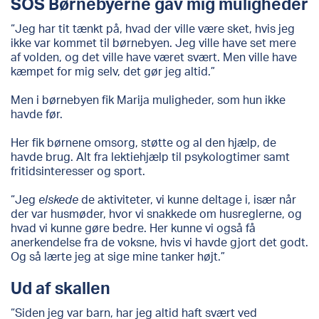
SOS Børnebyerne gav mig muligheder
“Jeg har tit tænkt på, hvad der ville være sket, hvis jeg
ikke var kommet til børnebyen. Jeg ville have set mere
af volden, og det ville have været svært. Men ville have
kæmpet for mig selv, det gør jeg altid.”
Men i børnebyen fik Marija muligheder, som hun ikke
havde før.
Her fik børnene omsorg, støtte og al den hjælp, de
havde brug. Alt fra lektiehjælp til psykologtimer samt
fritidsinteresser og sport.
“Jeg
elskede
de aktiviteter, vi kunne deltage i, især når
der var husmøder, hvor vi snakkede om husreglerne, og
hvad vi kunne gøre bedre. Her kunne vi også få
anerkendelse fra de voksne, hvis vi havde gjort det godt.
Og så lærte jeg at sige mine tanker højt.”
Ud af skallen
“Siden jeg var barn, har jeg altid haft svært ved