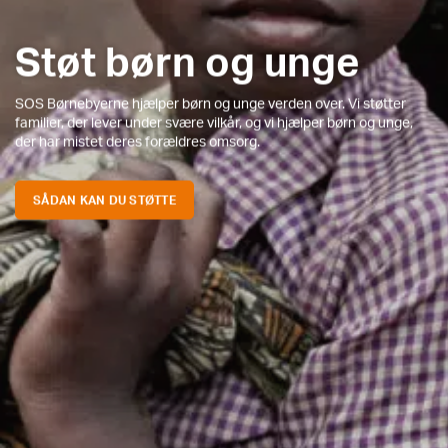
Støt børn og unge
SOS Børnebyerne hjælper børn og unge verden over. Vi støtter
familier, der lever under svære vilkår, og vi hjælper børn og unge,
der har mistet deres forældres omsorg.
SÅDAN KAN DU STØTTE