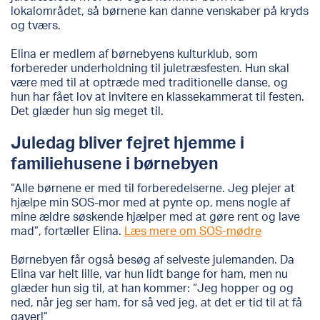
lokalområdet, så børnene kan danne venskaber på kryds
og tværs.
Elina er medlem af børnebyens kulturklub, som
forbereder underholdning til juletræsfesten. Hun skal
være med til at optræde med traditionelle danse, og
hun har fået lov at invitere en klassekammerat til festen.
Det glæder hun sig meget til.
Juledag bliver fejret hjemme i
familiehusene i børnebyen
“Alle børnene er med til forberedelserne. Jeg plejer at
hjælpe min SOS-mor med at pynte op, mens nogle af
mine ældre søskende hjælper med at gøre rent og lave
mad”, fortæller Elina.
Læs mere om SOS-mødre
Børnebyen får også besøg af selveste julemanden. Da
Elina var helt lille, var hun lidt bange for ham, men nu
glæder hun sig til, at han kommer: “Jeg hopper og og
ned, når jeg ser ham, for så ved jeg, at det er tid til at få
gaver!”