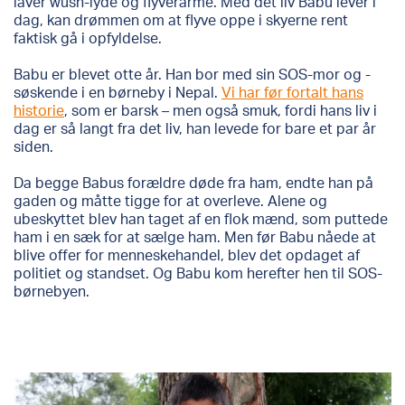
laver wush-lyde og flyverarme. Med det liv Babu lever i
dag, kan drømmen om at flyve oppe i skyerne rent
faktisk gå i opfyldelse.
Babu er blevet otte år. Han bor med sin SOS-mor og -
søskende i en børneby i Nepal.
Vi har før fortalt hans
historie
, som er barsk – men også smuk, fordi hans liv i
dag er så langt fra det liv, han levede for bare et par år
siden.
Da begge Babus forældre døde fra ham, endte han på
gaden og måtte tigge for at overleve. Alene og
ubeskyttet blev han taget af en flok mænd, som puttede
ham i en sæk for at sælge ham. Men før Babu nåede at
blive offer for menneskehandel, blev det opdaget af
politiet og standset. Og Babu kom herefter hen til SOS-
børnebyen.