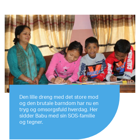
Den lille dreng med det store mod
og den brutale barndom har nu en
tryg og omsorgsfuld hverdag. Her
sidder Babu med sin SOS-familie
og tegner.