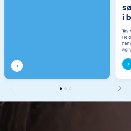
sø
i 
Tavi 
Heldi
han 
sig 