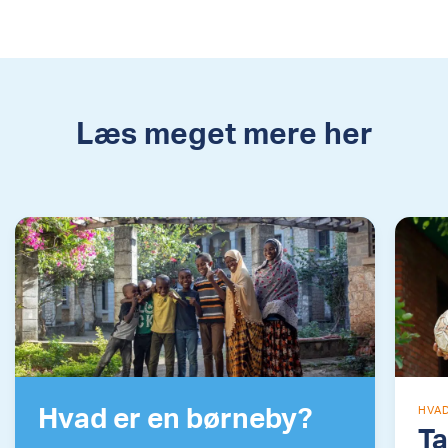
Læs meget mere her
Hvad er en børneby?
HVAD
Ta