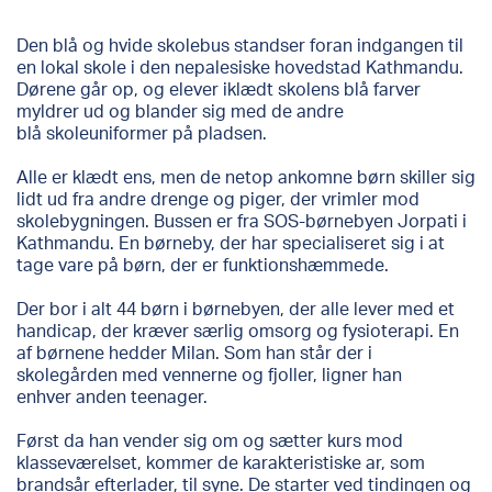
Den blå og hvide skolebus standser foran indgangen til
en lokal skole i den nepalesiske hovedstad Kathmandu.
Dørene går op, og elever iklædt skolens blå farver
myldrer ud og blander sig med de andre
blå skoleuniformer på pladsen.
Alle er klædt ens, men de netop ankomne børn skiller sig
lidt ud fra andre drenge og piger, der vrimler mod
skolebygningen. Bussen er fra SOS-børnebyen Jorpati i
Kathmandu. En børneby, der har specialiseret sig i at
tage vare på børn, der er funktionshæmmede.
Der bor i alt 44 børn i børnebyen, der alle lever med et
handicap, der kræver særlig omsorg og fysioterapi. En
af børnene hedder Milan. Som han står der i
skolegården med vennerne og fjoller, ligner han
enhver anden teenager.
Først da han vender sig om og sætter kurs mod
klasseværelset, kommer de karakteristiske ar, som
brandsår efterlader, til syne. De starter ved tindingen og