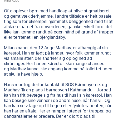
Nina Ruud
Ofte oplever børn med handicap at blive stigmatiseret
og gemt væk derhjemme. I andre tilfælde er helt basale
ting som for eksempel hjemmets beliggenhed med til at
afskære barnet fra omverdenen, ganske enkelt fordi det
ikke kan komme rundt på egen hånd på grund af trapper
eller terrænet i en bjerglandsby.
Milans nabo, den 12-årige Madhav, er afhængig af sin
kørestol. Han er født på landet, hvor folk kommer rundt
via smalle stier, der snørkler sig op og ned ad
skråninger. Her har en kørestol ikke mange chancer,
og Madhav kunne ikke engang komme på toilettet uden
at skulle have hjælp.
Hans mor tog derfor kontakt til SOS Børnebyerne, og
Madhav fik en plads i børnebyen i Kathmandu. I Jorpati
kan han frit bevæge sig fra hus til hus i sin kørestol. Han
kan besøge sine venner i de andre huse, når han vil. Og
han kan selv tage op til lægen eller fysioterapeuten, når
han har en aftale. Her er ramper i stedet for trapper, og
gangarealerne er bredere. Der er gjort plads til