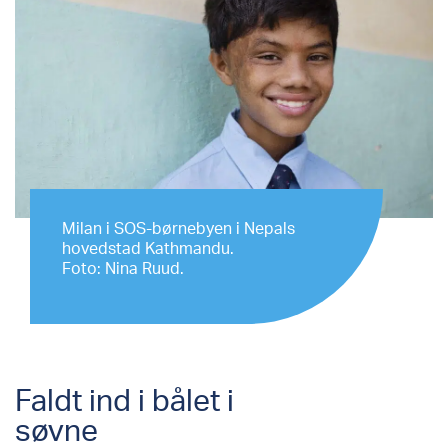
Milan i SOS-børnebyen i Nepals
hovedstad Kathmandu.
Foto: Nina Ruud.
Faldt ind i bålet i
søvne