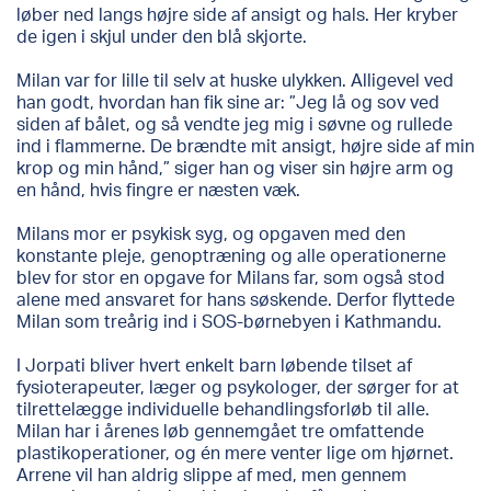
løber ned langs højre side af ansigt og hals. Her kryber
de igen i skjul under den blå skjorte.
Milan var for lille til selv at huske ulykken. Alligevel ved
han godt, hvordan han fik sine ar: ”Jeg lå og sov ved
siden af bålet, og så vendte jeg mig i søvne og rullede
ind i flammerne. De brændte mit ansigt, højre side af min
krop og min hånd,” siger han og viser sin højre arm og
en hånd, hvis fingre er næsten væk.
Milans mor er psykisk syg, og opgaven med den
konstante pleje, genoptræning og alle operationerne
blev for stor en opgave for Milans far, som også stod
alene med ansvaret for hans søskende. Derfor flyttede
Milan som treårig ind i SOS-børnebyen i Kathmandu.
I Jorpati bliver hvert enkelt barn løbende tilset af
fysioterapeuter, læger og psykologer, der sørger for at
tilrettelægge individuelle behandlingsforløb til alle.
Milan har i årenes løb gennemgået tre omfattende
plastikoperationer, og én mere venter lige om hjørnet.
Arrene vil han aldrig slippe af med, men gennem