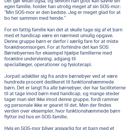
Det gør Milan også, og selvom han godt kan savne sin
egen familie, holder han utrolig meget af sin SOS-mor:
”Min SOS-mor er den bedste. Jeg er meget glad for at
bo her sammen med hende.”
For en fattig familie kan det at skulle tage sig af et barn
med et handicap være en nærmest umulig opgave.
Denne gruppe børn er derfor i særlig fare for at miste
forældreomsorgen. For at forhindre det kan SOS
Børnebyernes for eksempel hjælpe familierne med
forældre undervisning, adgang til
speciallæger, operationer og fysioterapi.
Jorpati adskiller sig fra andre børnebyer ved at være
hundrede procent dedikeret til funktionshæmmede
børn. Det er langt fra alle børnebyer, der har faciliteterne
til at tage imod børn med handicap, og mange steder
tager man slet ikke imod denne gruppe, fordi rammer
og personale ikke er gearet til det. Men der findes
verden over eksempler, hvor funktionshæmmede børn
flytter ind hos en SOS-familie.
Hvis en SOS-mor bliver ansvarlig for et barn med et