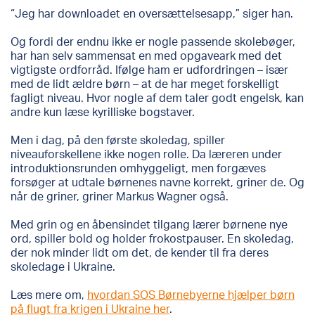
“Jeg har downloadet en oversættelsesapp,” siger han.
Og fordi der endnu ikke er nogle passende skolebøger,
har han selv sammensat en med opgaveark med det
vigtigste ordforråd. Ifølge ham er udfordringen – især
med de lidt ældre børn – at de har meget forskelligt
fagligt niveau. Hvor nogle af dem taler godt engelsk, kan
andre kun læse kyrilliske bogstaver.
Men i dag, på den første skoledag, spiller
niveauforskellene ikke nogen rolle. Da læreren under
introduktionsrunden omhyggeligt, men forgæves
forsøger at udtale børnenes navne korrekt, griner de. Og
når de griner, griner Markus Wagner også.
Med grin og en åbensindet tilgang lærer børnene nye
ord, spiller bold og holder frokostpauser. En skoledag,
der nok minder lidt om det, de kender til fra deres
skoledage i Ukraine.
Læs mere om,
hvordan SOS Børnebyerne hjælper børn
på flugt fra krigen i Ukraine her
.