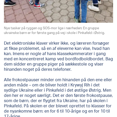
Nye tasker på ryggen og SOS-mor lige i nærheden: En gruppe
ukrainske børn er for første gang på vej i skole i Pinkafeld i Østrig.
Det elektroniske klaver virker ikke, og læreren forsøger
at fikse problemet, så en af eleverne kan vise, hvad han
kan. Imens er nogle af hans klassekammerater i gang
med en koncentreret kamp ved bordfodboldbordet. Bag
dem sidder en gruppe piger på sækkestole og viser
hinanden noget på deres telefoner.
Alle frokostpauser minder om hinanden på den ene eller
anden måde – om de bliver holdt i Krywyj Rih i det
sydlige Ukraine eller i Pinkafeld i det østlige Østrig. Men
den her er noget særligt. Det er den første frokostpause,
som de børn, der er flygtet fra Ukraine, har på skolen i
Pinkafeld. På skolen er der blevet oprettet to klasser for
de nyankomne børn: en for 6 til 10-årige og en for 10 til
17-årige.