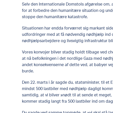
Selv den Internationale Domstols afgørelse om, at
for at forbedre den humanitære situation og undg
stoppe den humanitære katastrofe.
Situationen har endda forværret sig markant sid
udfordringer med at få nødvendig nødhjælp ind og 
nødhjælpsarbejdere og livsvigtig infrastruktur bl
Vores konvojer bliver stadig holdt tilbage ved ch
at nå befolkningen i det nordlige Gaza med nødh
andet konsekvenserne af dette ved, at babyer ve
burde.
Den 22. marts i år sagde du, statsminister, til et 
mindst 500 lastbiler med nødhjælp dagligt komm
samtidig, at vi bliver »nødt til at sende et meget,
kommer stadig langt fra 500 lastbiler ind om dag
Du sagde ved samme topmøde, at »vi skal stå la