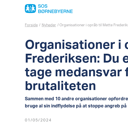
Forside
/
Nyheder
/
Organisationer i opråb til Mette Frederi
Organisationer i 
Frederiksen: Du er
tage medansvar f
brutaliteten
Sammen med 10 andre organisationer opfordrer
bruge al sin indflydelse på at stoppe angreb på 
01/05/2024