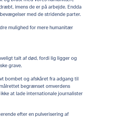
 dræbt, imens de er på arbejde. Endda
 bevægelser med de stridende parter.
bedre mulighed for mere humanitær
ligt talt af død, fordi lig ligger og
ske grave.
ivt bombet og afskåret fra adgang til
r målrettet begrænset omverdens
kke at lade internationale journalister
gerende efter en pulverisering af