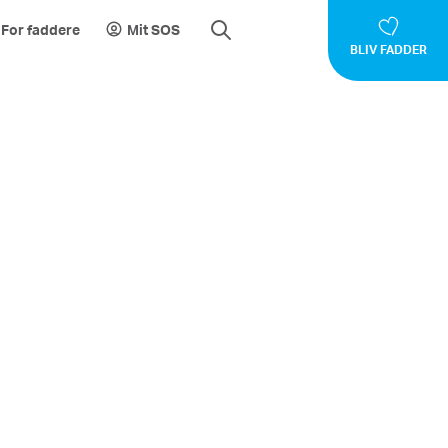
For faddere
Mit SOS
BLIV FADDER