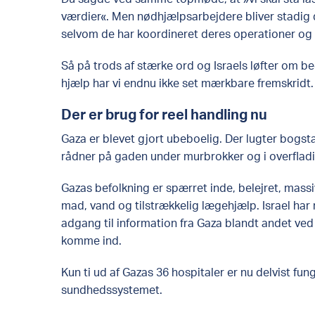
værdier«. Men nødhjælpsarbejdere bliver stadig
selvom de har koordineret deres operationer og
Så på trods af stærke ord og Israels løfter om 
hjælp har vi endnu ikke set mærkbare fremskridt.
Der er brug for reel handling nu
Gaza er blevet gjort ubeboelig. Der lugter bogstave
rådner på gaden under murbrokker og i overfladi
Gazas befolkning er spærret inde, belejret, mass
mad, vand og tilstrækkelig lægehjælp. Israel ha
adgang til information fra Gaza blandt andet ved i
komme ind.
Kun ti ud af Gazas 36 hospitaler er nu delvist fun
sundhedssystemet.