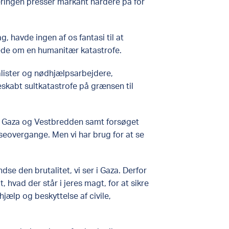
geringen presser markant hårdere på for
g, havde ingen af os fantasi til at
arede om en humanitær katastrofe.
nalister og nødhjælpsarbejdere,
skabt sultkatastrofe på grænsen til
l Gaza og Vestbredden samt forsøget
nseovergange. Men vi har brug for at se
se den brutalitet, vi ser i Gaza. Derfor
 hvad der står i jeres magt, for at sikre
hjælp og beskyttelse af civile,