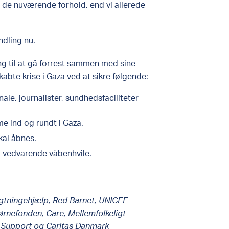
 de nuværende forhold, end vi allerede
ndling nu.
ng til at gå forrest sammen med sine
bte krise i Gaza ved at sikre følgende:
le, journalister, sundhedsfaciliteter
 ind og rundt i Gaza.
kal åbnes.
og vedvarende våbenhvile.
gtningehjælp, Red Barnet, UNICEF
rnefonden, Care, Mellemfolkeligt
a Support og Caritas Danmark