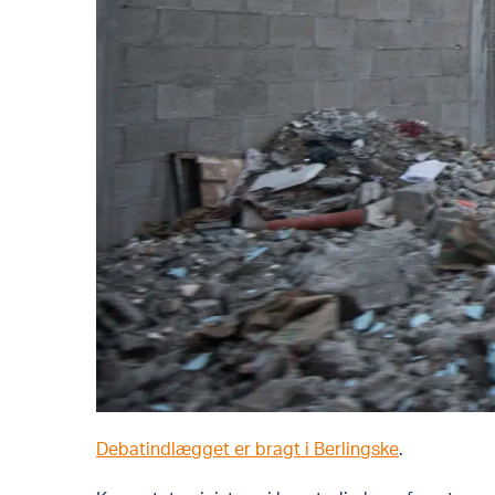
Debatindlægget er bragt i Berlingske
.