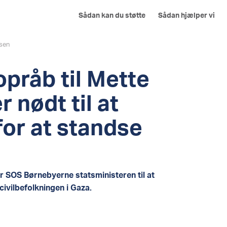
Sådan kan du støtte
Sådan hjælper vi
ksen
opråb til Mette
 nødt til at
or at standse
 SOS Børnebyerne statsministeren til at
civilbefolkningen i Gaza.