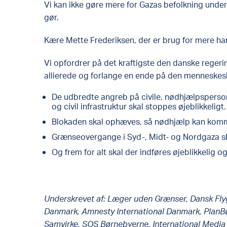
Vi kan ikke gøre mere for Gazas befolkning under
gør.
Kære Mette Frederiksen, der er brug for mere ha
Vi opfordrer på det kraftigste den danske regeri
allierede og forlange en ende på den menneskeska
De udbredte angreb på civile, nødhjælpspersona
og civil infrastruktur skal stoppes øjeblikkeligt.
Blokaden skal ophæves, så nødhjælp kan komme
Grænseovergange i Syd-, Midt- og Nordgaza s
Og frem for alt skal der indføres øjeblikkelig 
Underskrevet af: Læger uden Grænser, Dansk Fly
Danmark, Amnesty International Danmark, PlanBø
Samvirke, SOS Børnebyerne, International Medi