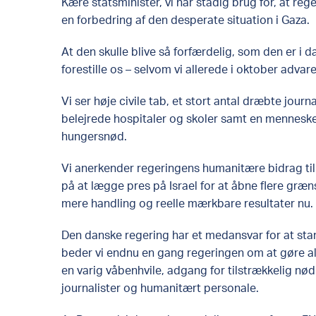
Kære statsminister, vi har stadig brug for, at re
en forbedring af den desperate situation i Gaza.
At den skulle blive så forfærdelig, som den er i da
forestille os – selvom vi allerede i oktober adv
Vi ser høje civile tab, et stort antal dræbte jour
belejrede hospitaler og skoler samt en menneske
hungersnød.
Vi anerkender regeringens humanitære bidrag ti
på at lægge pres på Israel for at åbne flere græ
mere handling og reelle mærkbare resultater nu.
Den danske regering har et medansvar for at stand
beder vi endnu en gang regeringen om at gøre alt,
en varig våbenhvile, adgang for tilstrækkelig nød
journalister og humanitært personale.