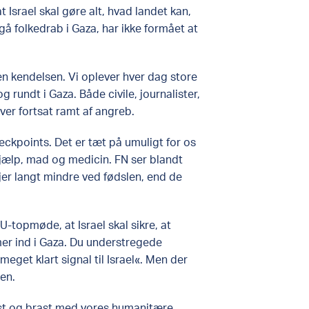
 Israel skal gøre alt, hvad landet kan,
å folkedrab i Gaza, har ikke formået at
en kendelsen. Vi oplever hver dag store
rundt i Gaza. Både civile, journalister,
iver fortsat ramt af angreb.
eckpoints. Det er tæt på umuligt for os
jælp, mad og medicin. FN ser blandt
jer langt mindre ved fødslen, end de
EU-topmøde, at Israel skal sikre, at
er ind i Gaza. Du understregede
 meget klart signal til Israel«. Men der
en.
st og brast med vores humanitære