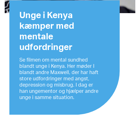
Unge i Kenya
kæmper med
mentale
udfordringer
Se filmen om mental sundhed
blandt unge i Kenya. Her møder I
blandt andre Maxwell, der har haft
store udfordringer med angst,
depression og misbrug. I dag er
han ungementor og hjælper andre
unge i samme situation.