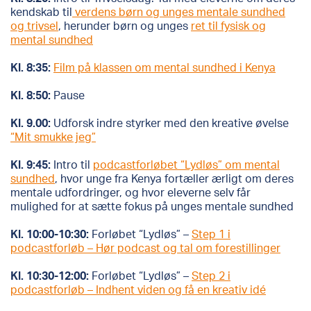
kendskab til
verdens børn og unges mentale sundhed
og trivsel
, herunder børn og unges
ret til fysisk og
mental sundhed
Kl. 8:35:
Film på klassen om mental sundhed i Kenya
Kl. 8:50:
Pause
Kl. 9.00:
Udforsk indre styrker med den kreative øvelse
“Mit smukke jeg”
Kl. 9:45:
Intro til
podcastforløbet “Lydløs” om mental
sundhed
, hvor unge fra Kenya fortæller ærligt om deres
mentale udfordringer, og hvor eleverne selv får
mulighed for at sætte fokus på unges mentale sundhed
Kl. 10:00-10:30:
Forløbet “Lydløs” –
Step 1 i
podcastforløb – Hør podcast og tal om forestillinger
Kl. 10:30-12:00:
Forløbet “Lydløs” –
Step 2 i
podcastforløb – Indhent viden og få en kreativ idé