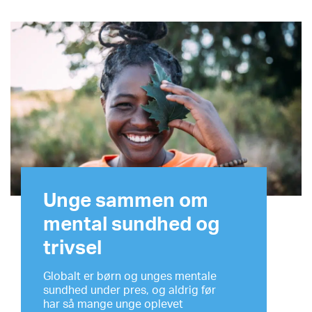
Unge sammen om
mental sundhed og
trivsel
Globalt er børn og unges mentale
sundhed under pres, og aldrig før
har så mange unge oplevet