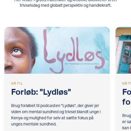
trivselsdag med globalt perspektiv og handlekraft.
GÅ TIL
GÅ T
Forløb: "Lydløs"
Fo
fo
Brug forløbet til podcasten "Lydløs", der giver jer
viden om mental sundhed og trivsel blandt unge i
Brug
Kenya og mulighed for selv at sætte fokus på
er s
unges mentale sundhed.
kan 