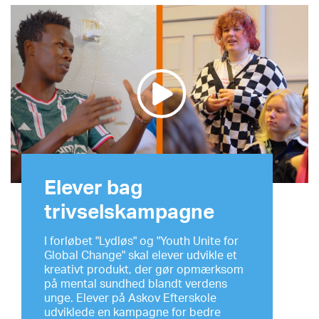
Elever bag
trivselskampagne
I forløbet "Lydløs" og "Youth Unite for
Global Change" skal elever udvikle et
kreativt produkt, der gør opmærksom
på mental sundhed blandt verdens
unge. Elever på Askov Efterskole
udviklede en kampagne for bedre