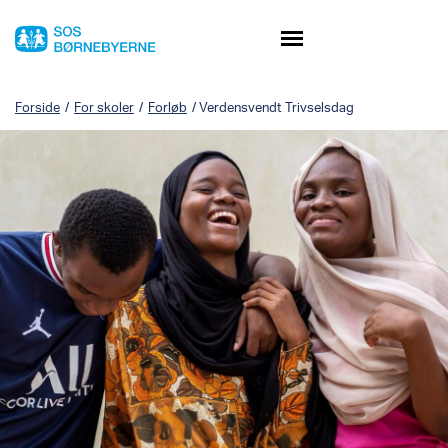
Forside
/
For skoler
/
Forløb
/
Verdensvendt Trivselsdag