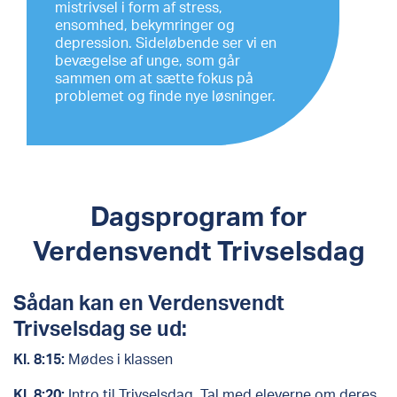
mistrivsel i form af stress,
ensomhed, bekymringer og
depression. Sideløbende ser vi en
bevægelse af unge, som går
sammen om at sætte fokus på
problemet og finde nye løsninger.
Dagsprogram for
Verdensvendt Trivselsdag
Sådan kan en Verdensvendt
Trivselsdag se ud:
Kl. 8:15:
Mødes i klassen
Kl. 8:20:
Intro til Trivselsdag. Tal med eleverne om deres