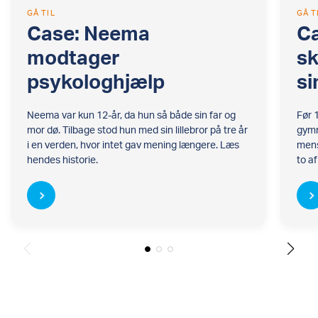
GÅ TIL
GÅ T
Case: Neema
Ca
modtager
sk
psykologhjælp
si
Neema var kun 12-år, da hun så både sin far og
Før 
mor dø. Tilbage stod hun med sin lillebror på tre år
gymn
i en verden, hvor intet gav mening længere. Læs
mens
hendes historie.
to a