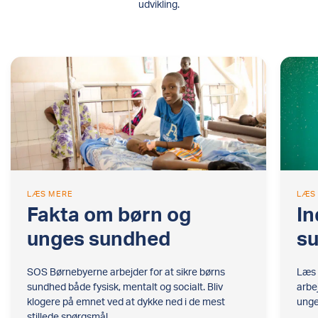
udvikling.
LÆS MERE
LÆS
Fakta om børn og
In
unges sundhed
s
SOS Børnebyerne arbejder for at sikre børns
Læs 
sundhed både fysisk, mentalt og socialt. Bliv
arbe
klogere på emnet ved at dykke ned i de mest
unge
stillede spørgsmål.