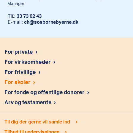
Manager
Tlf.:
33 73 02 43
E-mail:
ch@sosbornebyerne.dk
For private
›
For virksomheder
›
For frivillige
›
For skoler
›
For fonde og offentlige donorer
›
Arv og testamente
›
›
Til dig der gerne vil samle ind
›
Tilbud til undervisningen