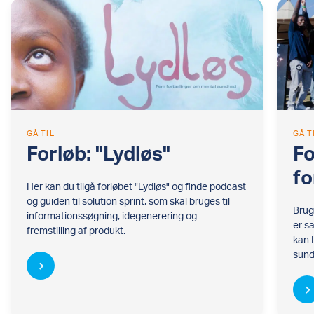
GÅ TIL
GÅ T
Forløb: "Lydløs"
Fo
fo
Her kan du tilgå forløbet "Lydløs" og finde podcast
og guiden til solution sprint, som skal bruges til
Brug
informationssøgning, idegenerering og
er s
fremstilling af produkt.
kan 
sund