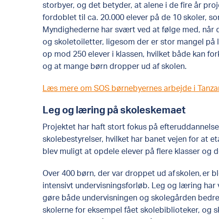
storbyer, og det betyder, at alene i de fire år pro
fordoblet til ca. 20.000 elever på de 10 skoler, s
Myndighederne har svært ved at følge med, når de
og skoletoiletter, ligesom der er stor mangel på 
op mod 250 elever i klassen, hvilket både kan fo
og at mange børn dropper ud af skolen.
Læs mere om SOS børnebyernes arbejde i Tanzan
Leg og læring på skoleskemaet
Projektet har haft stort fokus på efteruddannelse
skolebestyrelser, hvilket har banet vejen for at 
blev muligt at opdele elever på flere klasser og
Over 400 børn, der var droppet ud af
skolen,
er b
intensivt undervisningsforløb. Leg og læring ha
gøre både undervisningen og skolegården bedre in
skolerne for eksempel fået skolebiblioteker, og s