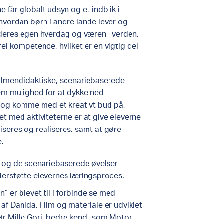
rne
får globalt udsyn og et indblik i
, hvordan børn i andre lande lever og
 deres egen hverdag og væren i verden.
rel kompetence, hvilket er en vigtig del
lmendidaktiske, scenariebaserede
dem
mulighed for at dykke ned
, og komme med et kreativt bud på,
et med
aktiviteterne
er at give
eleverne
iseres og realiseres
, samt at gøre
e.
 og de scenariebaserede øvelser
nderstøtte elevernes læringsproces.
 er blevet til i forbindelse med
af Danida. Film og materiale er udviklet
 Mille Gori, bedre kendt som Motor