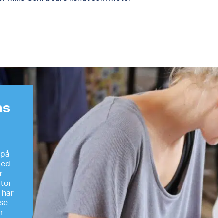
ns
m
 på
med
r
otor
 har
lse
r