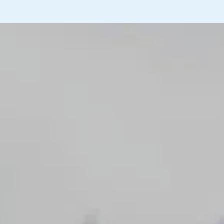
Alt undervisningsmateriale lever op til
Fælles Mål
og varer seks til ni lektioner.