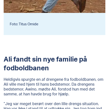
Foto: Titus Omide
Ali fandt sin nye familie på
fodboldbanen
Heldigvis spurgte en af drengene fra fodboldbanen, om
Ali ville med hjem til hans bedstemor. Da drengens
bedstemor, Awino, mødte Ali, forstod hun med det
samme, at han havde brug for hjælp.
”Jeg var meget berørt over den lille drengs situation.
Han var ikke i stand til at udtrykke sig. Jeg tog ham ind