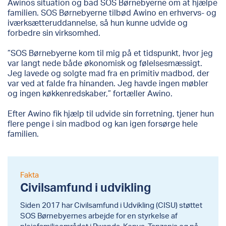
Awinos situation og bad SOS Børnebyerne om at hjælpe
familien. SOS Børnebyerne tilbød Awino en erhvervs- og
iværksætteruddannelse, så hun kunne udvide og
forbedre sin virksomhed.
”SOS Børnebyerne kom til mig på et tidspunkt, hvor jeg
var langt nede både økonomisk og følelsesmæssigt.
Jeg lavede og solgte mad fra en primitiv madbod, der
var ved at falde fra hinanden. Jeg havde ingen møbler
og ingen køkkenredskaber,” fortæller Awino.
Efter Awino fik hjælp til udvide sin forretning, tjener hun
flere penge i sin madbod og kan igen forsørge hele
familien.
Fakta
Civilsamfund i udvikling
Siden 2017 har Civilsamfund i Udvikling (CISU) støttet
SOS Børnebyernes arbejde for en styrkelse af
plejefamilieområdet i Rwanda, Kenya, Tanzania og på