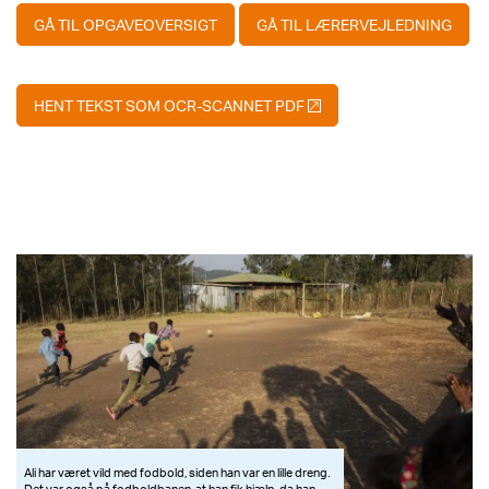
GÅ TIL OPGAVEOVERSIGT
GÅ TIL LÆRERVEJLEDNING
HENT TEKST SOM OCR-SCANNET PDF
Ali har været vild med fodbold, siden han var en lille dreng.
Det var også på fodboldbanen, at han fik hjælp, da han