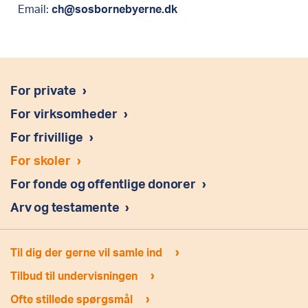
Email:
ch@sosbornebyerne.dk
For private
›
For virksomheder
›
For frivillige
›
For skoler
›
For fonde og offentlige donorer
›
Arv og testamente
›
›
Til dig der gerne vil samle ind
›
Tilbud til undervisningen
›
Ofte stillede spørgsmål