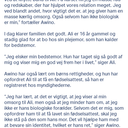
og redskaber, der har hjulpet vores relation meget. Jeg
ved blandt andet, hvor vigtigt det er, at jeg giver ham en
masse kærlig omsorg. Også selvom han ikke biologisk
er min,” fortæller Awino.
I dag klarer familien det godt. Ali er 16 år gammel og
stadig glad for at bo hos sin plejemor, som han kalder
for bedstemor.
”Jeg elsker min bedstemor. Hun har taget sig så godt af
mig og viser mig en god vej frem her i livet,” siger Ali.
Awino har også lært om børns rettigheder, og hun har
opfordret Ali til at få en fødselsattest, så han er
registreret hos myndighederne.
“Jeg har lært, at det er vigtigt, at jeg viser al min
omsorg til Ali, men også at jeg minder ham om, at jeg
ikke er hans biologiske forælder. Selvom det er mig, som
opfordrer ham til at få lavet sin fødselsattest, skal jeg
ikke stå på den som hans mor. Det vil hjælpe ham med
at bevare sin identitet, hvilket er hans ret,” siger Awino.