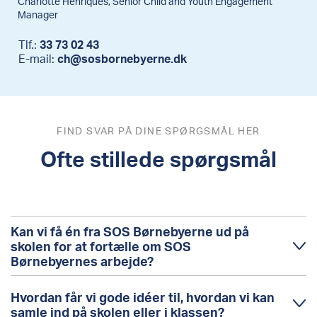
Charlotte Henriques, Senior Child and Youth Engagement
Manager
Tlf.:
33 73 02 43
E-mail:
ch@sosbornebyerne.dk
FIND SVAR PÅ DINE SPØRGSMÅL HER
Ofte stillede spørgsmål
Kan vi få én fra SOS Børnebyerne ud på
skolen for at fortælle om SOS
Børnebyernes arbejde?
Ja, det kan I! SOS Børnebyernes frivillige
Hvordan får vi gode idéer til, hvordan vi kan
foredragsholdere rejser rundt til skoler i hele landet
og holder foredrag om børn og skolegang i
samle ind på skolen eller i klassen?