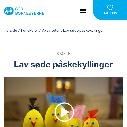
SAML IND
Forside
/
For skoler
/
Aktiviteter
/
Lav søde påskekyllinger
SKOLE
Lav søde påskekyllinger