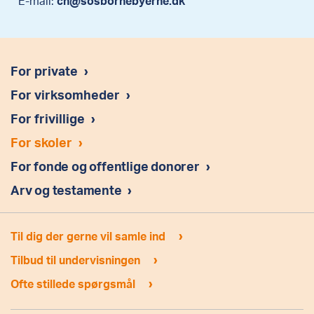
E-mail:
ch@sosbornebyerne.dk
Nemt at få pengene ud
Det er kun dig som kassemester, der kan få
pengene ud fra jeres MobilePay Box. Så når
indsamlingen er ovre kan du:
- Udbetale dem direkte til SOS Børnebyernes
For private
›
konto
- Overføre pengene til SOS Børnebyernes
For virksomheder
›
MobilePay nummer
For frivillige
›
Læs mere om Box
For skoler
›
For fonde og offentlige donorer
›
Arv og testamente
›
›
Til dig der gerne vil samle ind
›
Tilbud til undervisningen
›
Ofte stillede spørgsmål