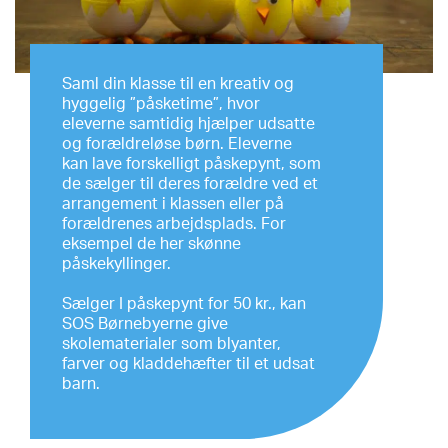
Saml din klasse til en kreativ og
hyggelig ”påsketime”, hvor
eleverne samtidig hjælper udsatte
og forældreløse børn. Eleverne
kan lave forskelligt påskepynt, som
de sælger til deres forældre ved et
arrangement i klassen eller på
forældrenes arbejdsplads. For
eksempel de her skønne
påskekyllinger.
Sælger I påskepynt for 50 kr., kan
SOS Børnebyerne give
skolematerialer som blyanter,
farver og kladdehæfter til et udsat
barn.