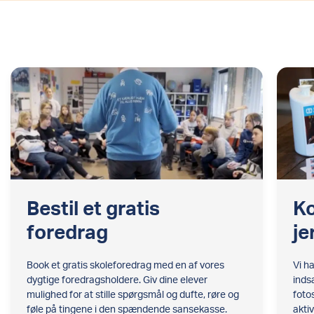
Bestil et gratis
Ko
foredrag
je
Book et gratis skoleforedrag med en af vores
Vi h
dygtige foredragsholdere. Giv dine elever
inds
mulighed for at stille spørgsmål og dufte, røre og
foto
føle på tingene i den spændende sansekasse.
aktiv