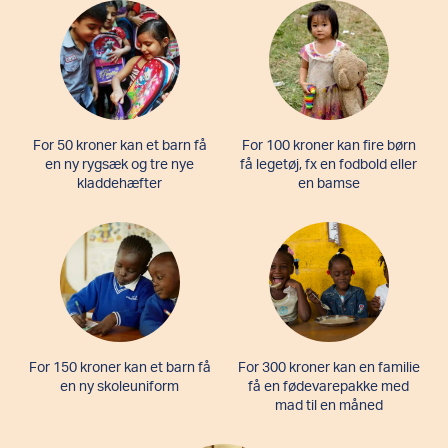
For 50 kroner kan et barn få
For 100 kroner kan fire børn
en ny rygsæk og tre nye
få legetøj, fx en fodbold eller
kladdehæfter
en bamse
For 150 kroner kan et barn få
For 300 kroner kan en familie
en ny skoleuniform
få en fødevarepakke med
mad til en måned