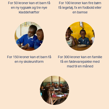
For 50 kroner kan et barn få
For 100 kroner kan fire børn
en ny rygsæk og tre nye
få legetøj, fx en fodbold eller
kladdehæfter
en bamse
For 150 kroner kan et barn få
For 300 kroner kan en familie
en ny skoleuniform
få en fødevarepakke med
mad til en måned