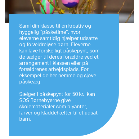
Saml din klasse til en kreativ og
hyggelig ”påsketime”, hvor
eleverne samtidig hjælper udsatte
og forældreløse børn. Eleverne
kan lave forskelligt påskepynt, som
de sælger til deres forældre ved et
arrangement i klassen eller på
forældrenes arbejdsplads. For
eksempel de her nemme og sjove
påskeæg.
Sælger I påskepynt for 50 kr., kan
SOS Børnebyerne give
skolematerialer som blyanter,
farver og kladdehæfter til et udsat
barn.