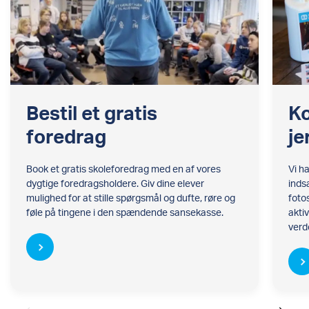
Bestil et gratis
Ko
foredrag
je
Book et gratis skoleforedrag med en af vores
Vi h
dygtige foredragsholdere. Giv dine elever
inds
mulighed for at stille spørgsmål og dufte, røre og
foto
føle på tingene i den spændende sansekasse.
aktiv
verd