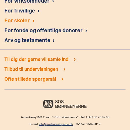
For virksomheder
›
MobilePay nummer
For frivillige
›
Læs mere om Box
For skoler
›
For fonde og offentlige donorer
›
Arv og testamente
›
›
Til dig der gerne vil samle ind
›
Tilbud til undervisningen
›
Ofte stillede spørgsmål
Amerikavej 15C, 2. sal 1756 København V Tel.: (+45) 33 73 02 33
E-mail:
info@sosbornebyerne.dk
CVR nr.: 25825012