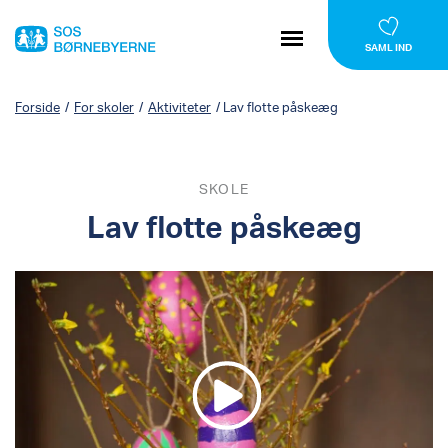
SAML IND
Forside
/
For skoler
/
Aktiviteter
/
Lav flotte påskeæg
SKOLE
Lav flotte påskeæg