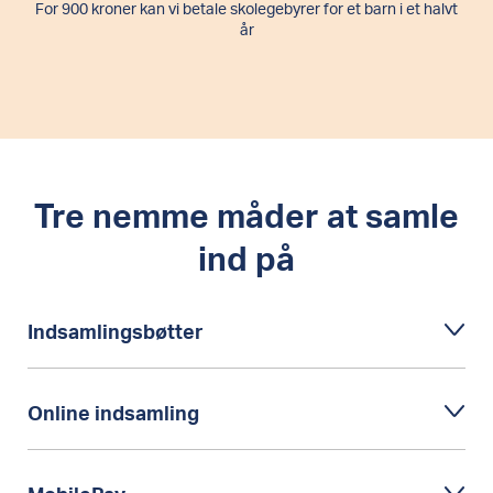
For 900 kroner kan vi betale skolegebyrer for et barn i et halvt
år
Tre nemme måder at samle
ind på
Indsamlingsbøtter
I kan samle ind kontant og få tilsendt en
indsamlingsbøtte. Hvis du bestiller vores
Online indsamling
aktivitetspakke, følger der automatisk bøtter
med.
Bestil aktivitetspakke
I kan også vælge at indsamle digitalt. På den
måde slipper du for at opbevare penge og