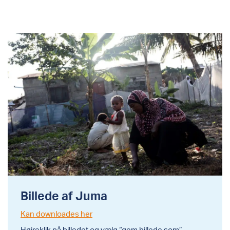
Billede af Juma
Kan downloades her
Højreklik på billedet og vælg “gem billede som”