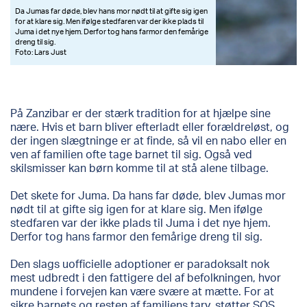
Da Jumas far døde, blev hans mor nødt til at gifte sig igen
for at klare sig. Men ifølge stedfaren var der ikke plads til
Juma i det nye hjem. Derfor tog hans farmor den femårige
dreng til sig.
Foto: Lars Just
På Zanzibar er der stærk tradition for at hjælpe sine
nære. Hvis et barn bliver efterladt eller forældreløst, og
der ingen slægtninge er at finde, så vil en nabo eller en
ven af familien ofte tage barnet til sig. Også ved
skilsmisser kan børn komme til at stå alene tilbage.
Det skete for Juma. Da hans far døde, blev Jumas mor
nødt til at gifte sig igen for at klare sig. Men ifølge
stedfaren var der ikke plads til Juma i det nye hjem.
Derfor tog hans farmor den femårige dreng til sig.
Den slags uofficielle adoptioner er paradoksalt nok
mest udbredt i den fattigere del af befolkningen, hvor
mundene i forvejen kan være svære at mætte. For at
sikre barnets og resten af familiens tarv, støtter SOS