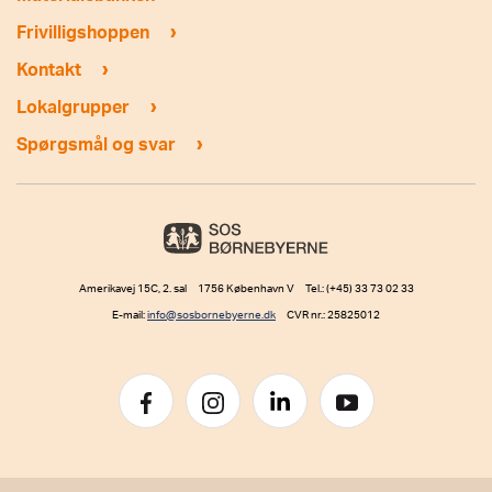
›
Frivilligshoppen
›
Kontakt
›
Lokalgrupper
›
Spørgsmål og svar
Amerikavej 15C, 2. sal 1756 København V Tel.: (+45) 33 73 02 33
E-mail:
info@sosbornebyerne.dk
CVR nr.: 25825012