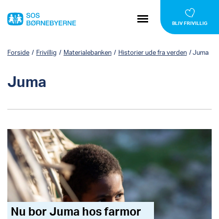
BLIV FRIVILLIG
Forside
/
Frivillig
/
Materialebanken
/
Historier ude fra verden
/
Juma
Juma
Nu bor Juma hos farmor