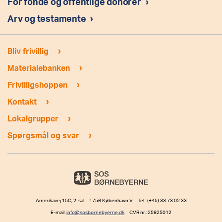
For fonde og offentlige donorer
›
Arv og testamente
›
›
Bliv frivillig
›
Materialebanken
›
Frivilligshoppen
›
Kontakt
›
Lokalgrupper
›
Spørgsmål og svar
Amerikavej 15C, 2. sal 1756 København V Tel.: (+45) 33 73 02 33
E-mail:
info@sosbornebyerne.dk
CVR nr.: 25825012