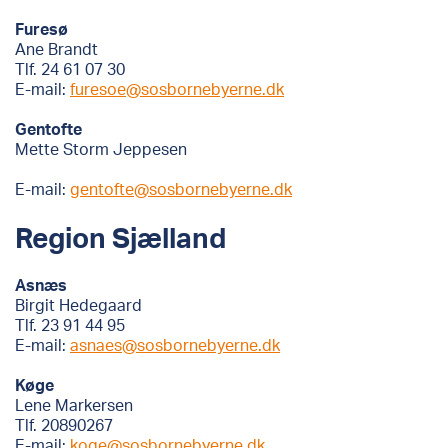
Furesø
Ane Brandt
Tlf. 24 61 07 30
E-mail:
furesoe@sosbornebyerne.dk
Gentofte
Mette Storm Jeppesen
E-mail:
gentofte@sosbornebyerne.dk
Region Sjælland
Asnæs
Birgit Hedegaard
Tlf. 23 91 44 95
E-mail:
asnaes@sosbornebyerne.dk
Køge
Lene Markersen
Tlf. 20890267
E-mail:
koge@sosbornebyerne.dk