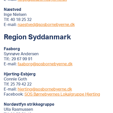
Næstved
Inge Nielsen
Tlf.
40 18 25 32
E-mail:
naestved@sosbornebyerne.dk
Region Syddanmark
Faaborg
Synnøve Andersen
Tlf.: 29 67 99 91
E-mail:
faaborg@sosbornebyerne.dk
Hjerting-Esbjerg
Connie Goth
Tlf. 25 79 42 22
E-mail:
hjerting@sosbornebyerne.dk
Facebook:
SOS Børnebyernes Lokalgruppe Hjerting
Nordøstfyn strikkegruppe
Ulla Rasmussen