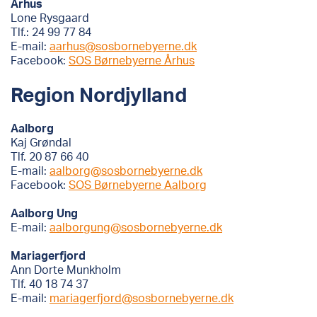
Århus
Lone Rysgaard
Tlf.: 24 99 77 84
E-mail:
aarhus@sosbornebyerne.dk
Facebook:
SOS Børnebyerne Århus
Region Nordjylland
Aalborg
Kaj Grøndal
Tlf. 20 87 66 40
E-mail:
aalborg@sosbornebyerne.dk
Facebook:
SOS Børnebyerne Aalborg
Aalborg Ung
E-mail:
aalborgung@sosbornebyerne.dk
Mariagerfjord
Ann Dorte Munkholm
Tlf. 40 18 74 37
E-mail:
mariagerfjord@sosbornebyerne.dk