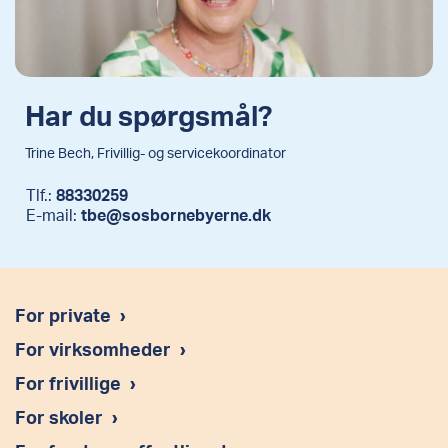
Har du spørgsmål?
Trine Bech, Frivillig- og servicekoordinator
Tlf.:
88330259
E-mail:
tbe@sosbornebyerne.dk
For private
›
For virksomheder
›
For frivillige
›
For skoler
›