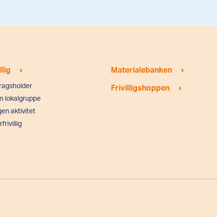
›
›
llig
Materialebanken
dragsholder
›
Frivilligshoppen
i en lokalgruppe
en aktivitet
frivillig