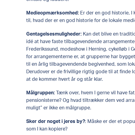
Medieopmærksomhed:
Er der en god historie, I 
til, hvad der er en god historie for de lokale medi
Gentagelsesmuligheder:
Kan det blive en traditi
idé at have faste tilbagevendende arrangementer
Frederikssund, modeshow i Herning, cykelløb i Gen
for arrangementerne er, at grupperne har bygget
til en årlig tilbagevendende begivenhed, som lok
Derudover er de frivillige rigtig gode til at find
at de kommer hvert år og står klar.​
Målgruppen:​
Tænk over, hvem I gerne vil have fat 
pensionisterne? Og hvad tiltrækker dem ved arra
muligt” er ikke en målgruppe.​
Sker der noget i jeres by?
: Måske er der et pop
som I kan kopiere? ​