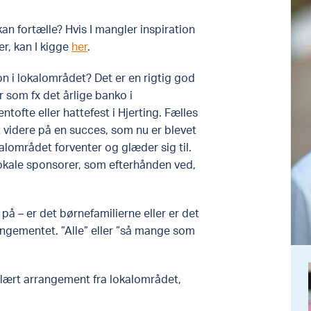
kan fortælle?​ Hvis I mangler inspiration
er, kan I kigge
her
.
on i lokalområdet?​ Det er en rigtig god
 som fx det årlige banko i
tofte eller hattefest i Hjerting. Fælles
 videre på en succes, som nu er blevet
alområdet forventer og glæder sig til.
e lokale sponsorer, som efterhånden ved,
på – er det børnefamilierne eller er det
ngementet. ”Alle” eller ”så mange som
ulært arrangement fra lokalområdet,