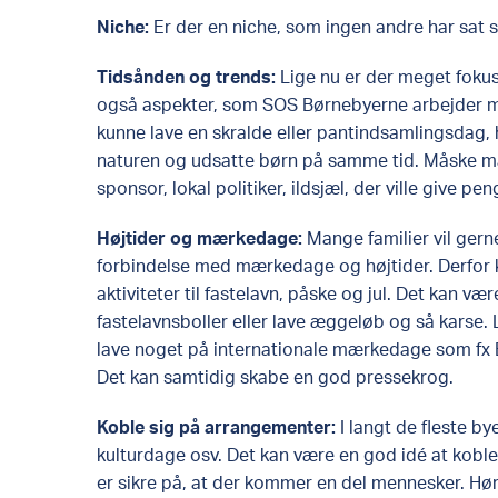
Niche:
Er der en niche, som ingen andre har sat s
Tidsånden og trends:
Lige nu er der meget fokus
også aspekter, som SOS Børnebyerne arbejder 
kunne lave en skralde eller pantindsamlingsdag,
naturen og udsatte børn på samme tid. Måske ma
sponsor, lokal politiker, ildsjæl, der ville give pen
Højtider og mærkedage:
Mange familier vil gern
forbindelse med mærkedage og højtider. Derfor k
aktiviteter til fastelavn, påske og jul. Det kan væ
fastelavnsboller eller lave æggeløb og så karse.
lave noget på internationale mærkedage som f
Det kan samtidig skabe en god pressekrog. ​
Koble sig på arrangementer:
I langt de fleste b
kulturdage osv. Det kan være en god idé at koble
er sikre på, at der kommer en del mennesker. Hør, 