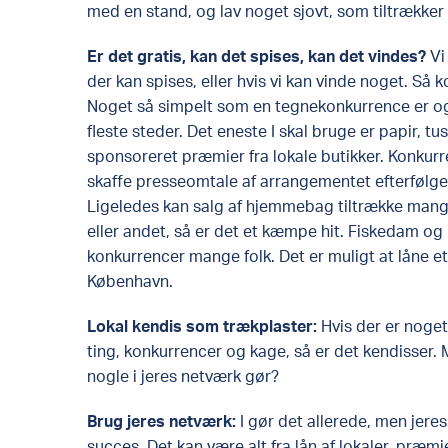
med en stand, og lav noget sjovt, som tiltrækker f
Er det gratis, kan det spises, kan det vindes?
​ V
der kan spises, eller hvis vi kan vinde noget. Så ko
Noget så simpelt som en tegnekonkurrence er og
fleste steder. Det eneste I skal bruge er papir, tus
sponsoreret præmier fra lokale butikker. Konku
skaffe presseomtale af arrangementet efterfølg
Ligeledes kan salg af hjemmebag tiltrække mange
eller andet, så er det et kæmpe hit. Fiskedam og 
konkurrencer mange folk. Det er muligt at låne et
København.
​Lokal kendis som trækplaster​:
Hvis der er noget
ting, konkurrencer og kage, så er det kendisser. 
nogle i jeres netværk gør?​
Brug jeres netværk:
I gør det allerede, men jeres
succes. Det kan være alt fra lån af lokaler, præmie