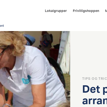
Lokalgrupper
Frivilligshoppen
M
ent
TIPS OG TRI
Det 
arra