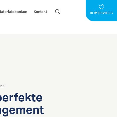
aterialebanken
Kontakt
BLIV FRIVILLIG
CKS
perfekte
ngement