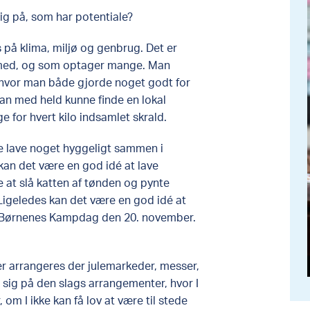
ig på, som har potentiale?​
 på klima, miljø og genbrug. Det er
med, og som optager mange. Man
 hvor man både gjorde noget godt for
n med held kunne finde en lokal
ge for hvert kilo indsamlet skrald.​
e lave noget hyggeligt sammen i
an det være en god idé at lave
re at slå katten af tønden og pynte
 Ligeledes kan det være en god idé at
x Børnenes Kampdag den 20. november.
yer arrangeres der julemarkeder, messer,
 sig på den slags arrangementer, hvor I
om I ikke kan få lov at være til stede