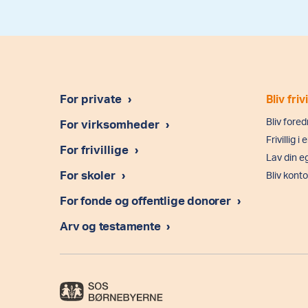
For private
›
Bliv frivi
Bliv fore
For virksomheder
›
Frivillig 
For frivillige
›
Lav din eg
For skoler
›
Bliv kontor
For fonde og offentlige donorer
›
Arv og testamente
›