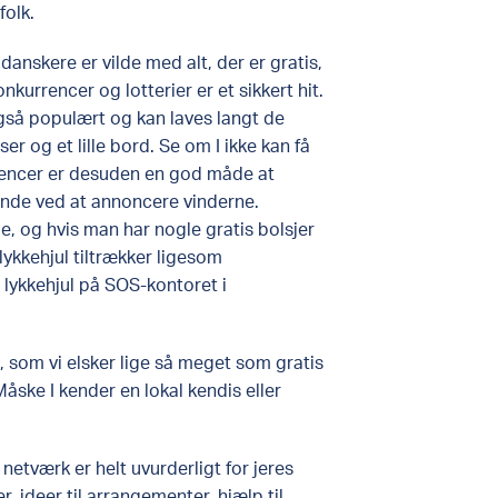
olk.​
i danskere er vilde med alt, der er gratis,
nkurrencer og lotterier er et sikkert hit.
så populært og kan laves langt de
ser og et lille bord. Se om I ikke kan få
rrencer er desuden en god måde at
ende ved at annoncere vinderne.
, og hvis man har nogle gratis bolsjer
lykkehjul tiltrækker ligesom
 lykkehjul på SOS-kontoret i
, som vi elsker lige så meget som gratis
Måske I kender en lokal kendis eller
 netværk er helt uvurderligt for jeres
r, ideer til arrangementer, hjælp til