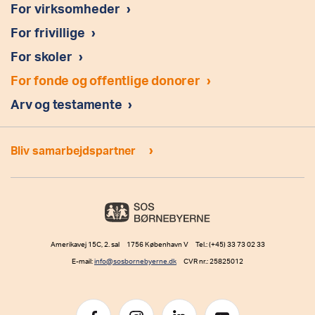
For virksomheder
›
For frivillige
›
For skoler
›
For fonde og offentlige donorer
›
Arv og testamente
›
›
Bliv samarbejdspartner
Amerikavej 15C, 2. sal 1756 København V Tel.: (+45) 33 73 02 33
E-mail:
info@sosbornebyerne.dk
CVR nr.: 25825012