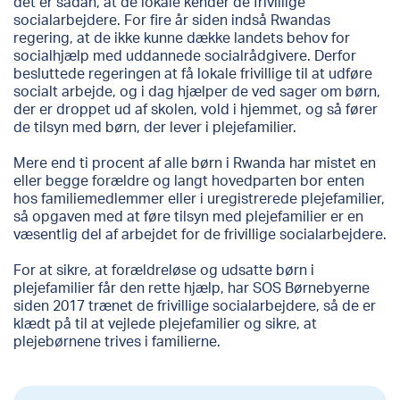
det er sådan, at de lokale kender de frivillige
socialarbejdere. For fire år siden indså Rwandas
regering, at de ikke kunne dække landets behov for
socialhjælp med uddannede socialrådgivere. Derfor
besluttede regeringen at få lokale frivillige til at udføre
socialt arbejde, og i dag hjælper de ved sager om børn,
der er droppet ud af skolen, vold i hjemmet, og så fører
de tilsyn med børn, der lever i plejefamilier.
Mere end ti procent af alle børn i Rwanda har mistet en
eller begge forældre og langt hovedparten bor enten
hos familiemedlemmer eller i uregistrerede plejefamilier,
så opgaven med at føre tilsyn med plejefamilier er en
væsentlig del af arbejdet for de frivillige socialarbejdere.
For at sikre, at forældreløse og udsatte børn i
plejefamilier får den rette hjælp, har SOS Børnebyerne
siden 2017 trænet de frivillige socialarbejdere, så de er
klædt på til at vejlede plejefamilier og sikre, at
plejebørnene trives i familierne.