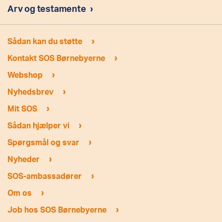
Arv og testamente
›
›
Sådan kan du støtte
›
Kontakt SOS Børnebyerne
›
Webshop
›
Nyhedsbrev
›
Mit SOS
›
Sådan hjælper vi
›
Spørgsmål og svar
›
Nyheder
›
SOS-ambassadører
›
Om os
›
Job hos SOS Børnebyerne