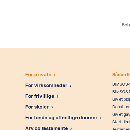
Bet
For private
›
Sådan k
Bliv SOS-
For virksomheder
›
Bliv SOS
For frivillige
›
Giv et bid
For skoler
›
Donation
Giv et ga
For fonde og offentlige donorer
›
Start din
Arv og testamente
›
Testament