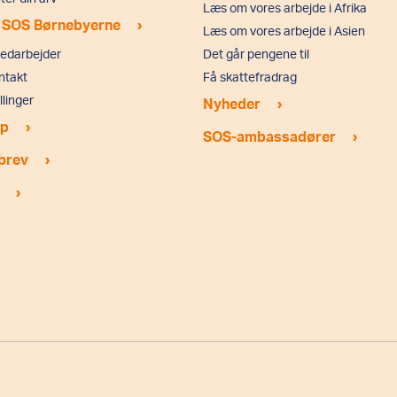
Læs om vores arbejde i Afrika
›
 SOS Børnebyerne
Læs om vores arbejde i Asien
medarbejder
Det går pengene til
ntakt
Få skattefradrag
llinger
›
Nyheder
›
p
›
SOS-ambassadører
›
brev
›