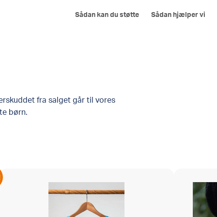
Sådan kan du støtte
Sådan hjælper vi
erskuddet fra salget går til vores
te børn.
!