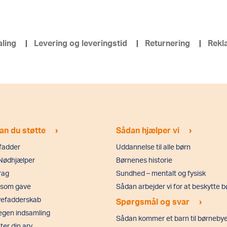
aling
Levering og leveringstid
Returnering
Rekl
›
›
an du støtte
Sådan hjælper vi
fadder
Uddannelse til alle børn
 Nødhjælper
Børnenes historie
rag
Sundhed – mentalt og fysisk
 som gave
Sådan arbejder vi for at beskytte 
vefadderskab
›
Spørgsmål og svar
 egen indsamling
Sådan kommer et barn til børneby
er din arv