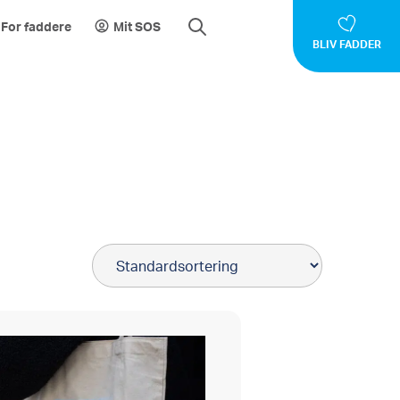
For faddere
Mit SOS
BLIV FADDER