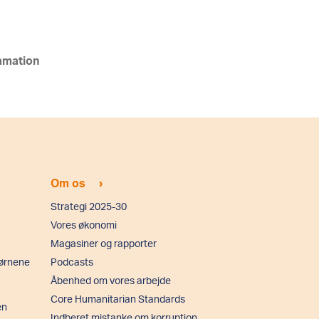
amation
›
Om os
Strategi 2025-30
Vores økonomi
Magasiner og rapporter
børnene
Podcasts
Åbenhed om vores arbejde
Core Humanitarian Standards
en
Indberet mistanke om korruption