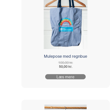
Mulepose med regnbue
100,00
kr.
Den
50,00
kr.
oprindelige
Den
pris
aktuelle
var:
Læs mere
pris
100,00 kr..
er:
50,00 kr..