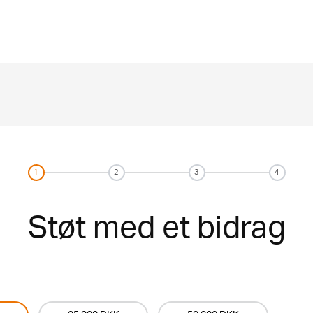
1
2
3
4
Støt med et bidrag